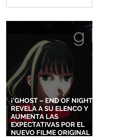
LA ILUSTRADORA QUE
HACIENDO HIST
DIO VIDA A LA NOVELA
ISHIRŌ HONDA 
ORIGINAL DE KIKI'S
TOMOYUKI TAN
DELIVERY SERVICE
ENTRARÁN AL S
LA FAMA DE LOS
VISUALES
¡'GHOST – END OF NIGHT'
REVELA A SU ELENCO Y
AUMENTA LAS
EXPECTATIVAS POR EL
NUEVO FILME ORIGINAL