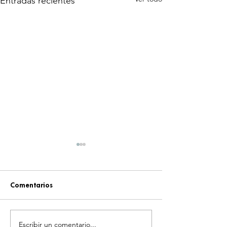
Entradas recientes
Comentarios
Escribir un comentario...
FALLECE AKIKO HAYASHI,
¡GODZILLA SIG