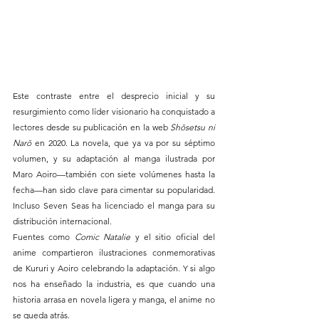
Este contraste entre el desprecio inicial y su 
resurgimiento como líder visionario ha conquistado a 
lectores desde su publicación en la web 
Shōsetsu ni 
Narō
 en 2020. La novela, que ya va por su séptimo 
volumen, y su adaptación al manga ilustrada por 
Maro Aoiro—también con siete volúmenes hasta la 
fecha—han sido clave para cimentar su popularidad. 
Incluso Seven Seas ha licenciado el manga para su 
distribución internacional.
Fuentes como 
Comic Natalie
 y el sitio oficial del 
anime compartieron ilustraciones conmemorativas 
de Kururi y Aoiro celebrando la adaptación. Y si algo 
nos ha enseñado la industria, es que cuando una 
historia arrasa en novela ligera y manga, el anime no 
se queda atrás.