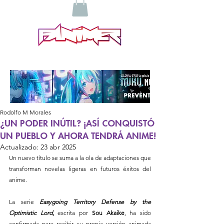
Rodolfo M Morales
¿UN PODER INÚTIL? ¡ASÍ CONQUISTÓ
UN PUEBLO Y AHORA TENDRÁ ANIME!
Actualizado:
23 abr 2025
Un nuevo título se suma a la ola de adaptaciones que 
transforman novelas ligeras en futuros éxitos del 
anime. 
La serie 
Easygoing Territory Defense by the 
Optimistic Lord
,
 escrita por 
Sou Akaike
, ha sido 
confirmada para recibir su propia versión animada 