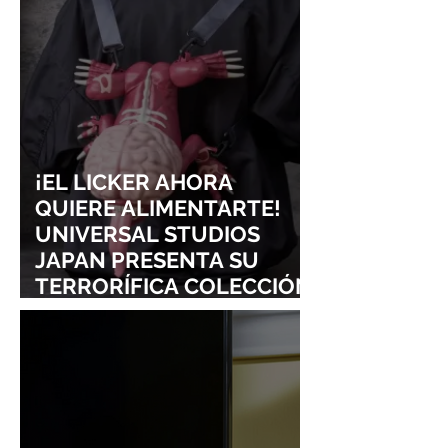
FROM LING T
SIGURE
¡EL LICKER AHORA
QUIERE ALIMENTARTE!
UNIVERSAL STUDIOS
JAPAN PRESENTA SU
TERRORÍFICA COLECCIÓN
DE RESIDENT EVIL