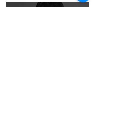
DE LA GRAN N
¡SQUARE ENIX ADMITE
QUE ABANDONAR LAS
EXCLUSIVAS DISPARÓ EL
ÉXITO DE FINAL FANTASY
VII REMAKE!