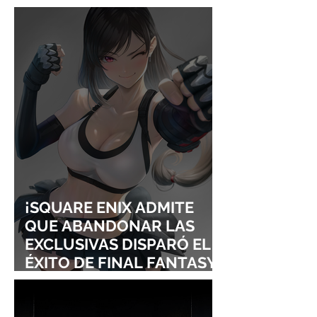
¡YOASOBI Y ADO
UN CONCIERT
CONQUISTAN
PURO ESTILO
LOLLAPALOOZA!
UNRAVEL: ASÍ 
FROM LING T
SIGURE
¡SQUARE ENIX ADMITE
QUE ABANDONAR LAS
EXCLUSIVAS DISPARÓ EL
ÉXITO DE FINAL FANTASY
VII REMAKE!