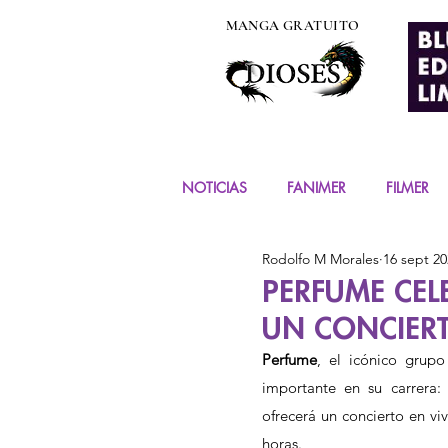
MANGA GRATUITO
NOTICIAS
FANIMER
FILMER
Rodolfo M Morales
16 sept 20
EVENTOS
COSPLAY
FIG
PERFUME CEL
UN CONCIER
MANGA Y COMIC
Perfume
, el icónico grupo
importante en su carrera: 
ofrecerá un concierto en vi
horas.