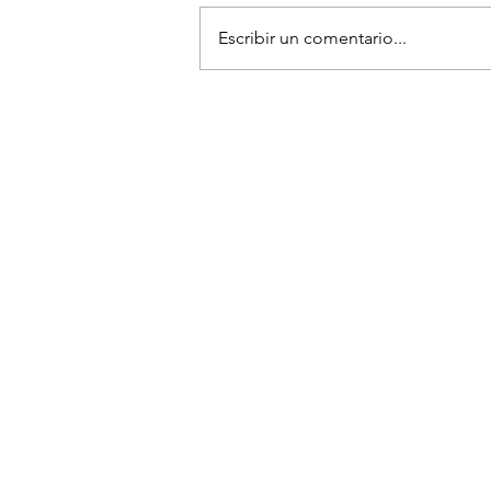
Escribir un comentario...
¡YOASOBI Y ADO CONQUIST
LOLLAPALOOZA!