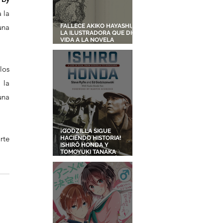
la 
na 
FALLECE AKIKO HAYASHI,
LA ILUSTRADORA QUE DIO
VIDA A LA NOVELA
ORIGINAL DE KIKI'S
DELIVERY SERVICE
os 
la 
na 
¡GODZILLA SIGUE
te 
HACIENDO HISTORIA!
ISHIRŌ HONDA Y
TOMOYUKI TANAKA
ENTRARÁN AL SALÓN DE
LA FAMA DE LOS EFECTOS
VISUALES