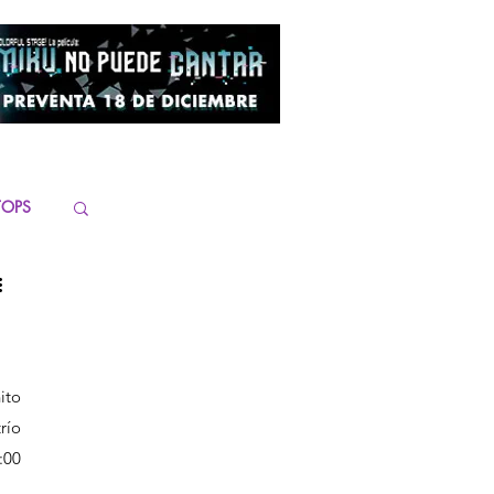
TOPS
to 
ío 
00 