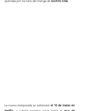
queridas por los fans del manga de 
Eiichiro Oda
.
La nueva temporada se estrenará 
el 10 de marzo en 
Netflix
, y cubrirá eventos clave hasta el 
arco de 