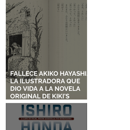
ENTRARÁN AL SALÓN DE
I TURNED MY
LA FAMA DE LOS EFECTOS
CHILDHOOD FRI
VISUALES
A GIRL”
FALLECE AKIKO HAYASHI,
LA ILUSTRADORA QUE
DIO VIDA A LA NOVELA
ORIGINAL DE KIKI'S
DELIVERY SERVICE