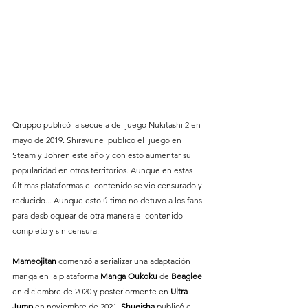
Qruppo publicó la secuela del juego Nukitashi 2 en 
mayo de 2019. Shiravune  publico el  juego en 
Steam y Johren este año y con esto aumentar su 
popularidad en otros territorios. Aunque en estas 
últimas plataformas el contenido se vio censurado y 
reducido... Aunque esto último no detuvo a los fans 
para desbloquear de otra manera el contenido 
completo y sin censura.
Mameojitan 
comenzó a serializar una adaptación 
manga en la plataforma 
Manga Oukoku 
de 
Beaglee 
en diciembre de 2020 y posteriormente en
 Ultra 
Jump 
en noviembre de 2021. 
Shueisha 
publicó el 