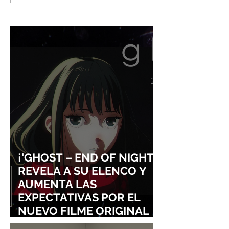
IMPARABLE! SWITCH 2 YA
NIGHT' REVELA 
ROZA LOS 24 MILLONES
ELENCO Y AUME
Y CONSOLIDA EL
EXPECTATIVAS P
DOMINIO DE LA GRAN N
NUEVO FILME O
DE SHINGO NAT
¡'GHOST – END OF NIGHT'
REVELA A SU ELENCO Y
AUMENTA LAS
EXPECTATIVAS POR EL
NUEVO FILME ORIGINAL
DE SHINGO NATSUME!