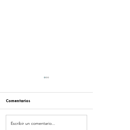
Comentarios
Escribir un comentario...
¡NINTENDO SIGUE
¡'GHOST – END 