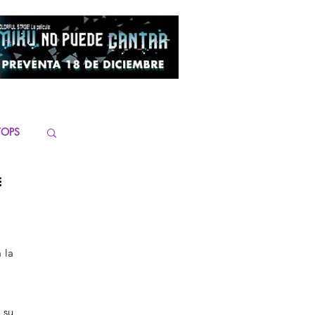
TOPS
 la 
su 