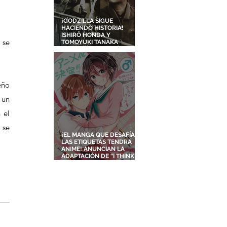
¡GODZILLA SIGUE
HACIENDO HISTORIA!
ISHIRŌ HONDA Y
se 
TOMOYUKI TANAKA
ENTRARÁN AL SALÓN DE
LA FAMA DE LOS EFECTOS
VISUALES
ño 
 un 
el 
, se 
¡EL MANGA QUE DESAFÍA
LAS ETIQUETAS TENDRÁ
ANIME! ANUNCIAN LA
ADAPTACIÓN DE “I THINK I
TURNED MY CHILDHOOD
FRIEND INTO A GIRL”