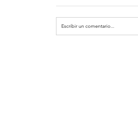
Escribir un comentario...
¡EL LICKER AHORA QUIERE AL
UNIVERSAL STUDIOS JAPAN P
TERRORÍFICA COLECCIÓN DE 
EVIL