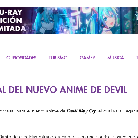
CURIOSIDADES
TURISMO
GAMER
MUSICA
URAS
K-CONTENT
LIVE ACTION
MIKU
L DEL NUEVO ANIME DE DEVIL
o visual para el nuevo anime de
 Devil May Cry
, el cual va a llegar a
Dante 
de espaldas mirando a camara con una sonrisa, sosteniendo 