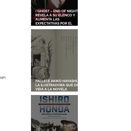
¡'GHOST – END OF NIGHT'
REVELA A SU ELENCO Y
AUMENTA LAS
EXPECTATIVAS POR EL
NUEVO FILME ORIGINAL DE
SHINGO NATSUME!
an 
FALLECE AKIKO HAYASHI,
LA ILUSTRADORA QUE DIO
VIDA A LA NOVELA
ORIGINAL DE KIKI'S
DELIVERY SERVICE