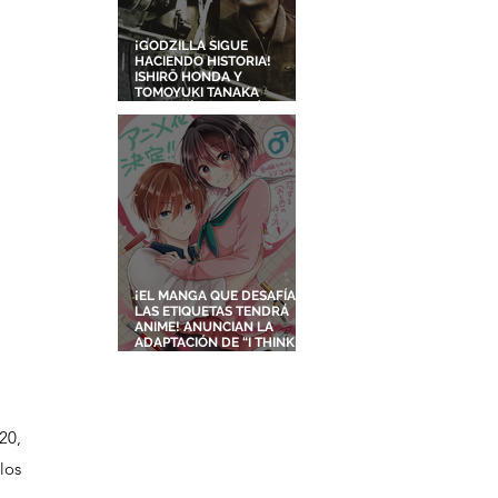
¡GODZILLA SIGUE
HACIENDO HISTORIA!
ISHIRŌ HONDA Y
TOMOYUKI TANAKA
ENTRARÁN AL SALÓN DE
LA FAMA DE LOS EFECTOS
VISUALES
¡EL MANGA QUE DESAFÍA
LAS ETIQUETAS TENDRÁ
ANIME! ANUNCIAN LA
ADAPTACIÓN DE “I THINK I
TURNED MY CHILDHOOD
FRIEND INTO A GIRL”
0, 
os 