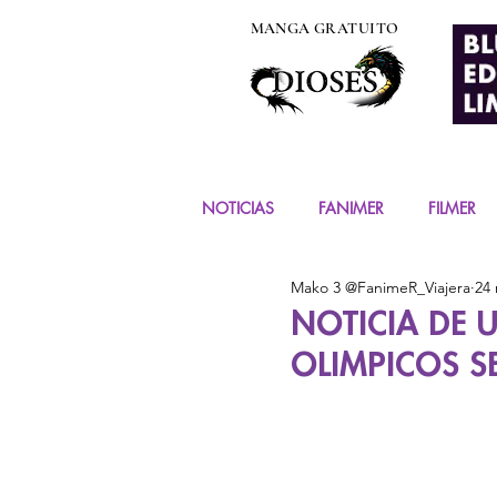
MANGA GRATUITO
NOTICIAS
FANIMER
FILMER
Mako 3 @FanimeR_Viajera
24
EVENTOS
COSPLAY
FIG
NOTICIA DE 
OLIMPICOS SE 
MANGA Y COMIC