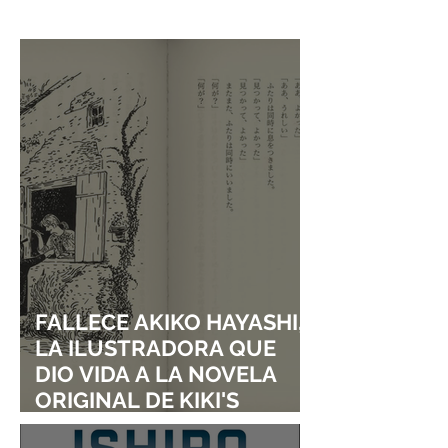
LOLLAPALOOZA!
DESATAN LA PO
EN UNA CONV
DE ANIME!
FALLECE AKIKO HAYASHI,
LA ILUSTRADORA QUE
DIO VIDA A LA NOVELA
ORIGINAL DE KIKI'S
DELIVERY SERVICE