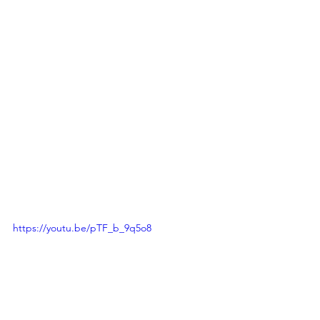
https://youtu.be/pTF_b_9q5o8