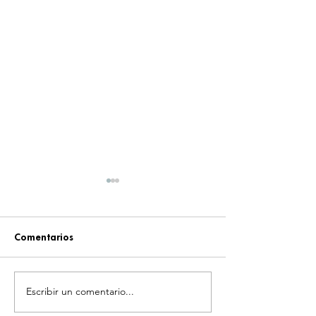
Comentarios
Escribir un comentario...
¡YOASOBI Y ADO
¡COSPLAYERS V
CONQUISTAN
"AGUA DE PIES"