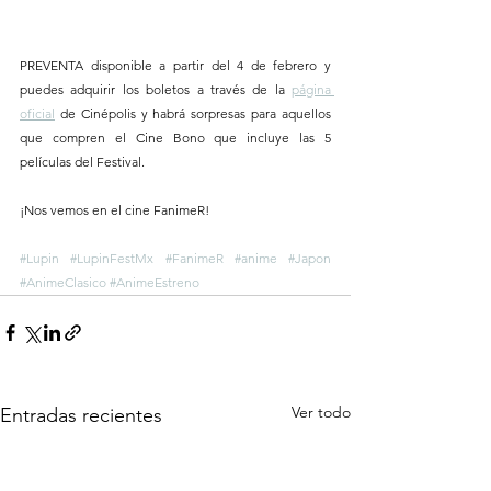
PREVENTA disponible a partir del 4 de febrero y 
puedes adquirir los boletos a través de la 
página 
oficial
 de Cinépolis y habrá sorpresas para aquellos 
que compren el Cine Bono que incluye las 5 
películas del Festival.
¡Nos vemos en el cine FanimeR!
#Lupin
#LupinFestMx
#FanimeR
#anime
#Japon
#AnimeClasico
#AnimeEstreno
Ver todo
Entradas recientes