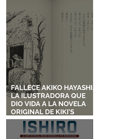
MÚSICA
TITULADO "DON
LAUGH, SHIJIM
FALLECE AKIKO HAYASHI,
LA ILUSTRADORA QUE
DIO VIDA A LA NOVELA
ORIGINAL DE KIKI'S
DELIVERY SERVICE