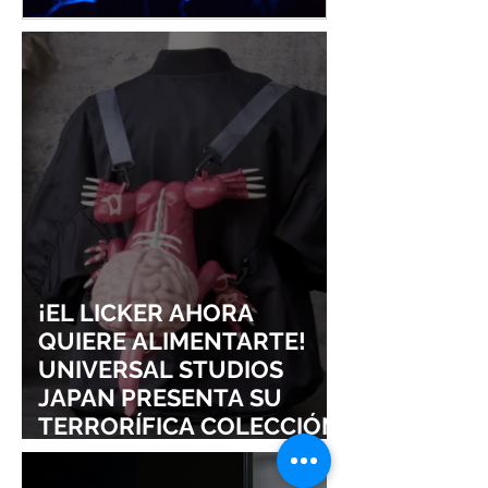
¡YOASOBI Y ADO
UN CONCIERT
CONQUISTAN
PURO ESTILO
LOLLAPALOOZA!
UNRAVEL: ASÍ 
FROM LING T
SIGURE
¡EL LICKER AHORA
QUIERE ALIMENTARTE!
UNIVERSAL STUDIOS
JAPAN PRESENTA SU
TERRORÍFICA COLECCIÓN
DE RESIDENT EVIL