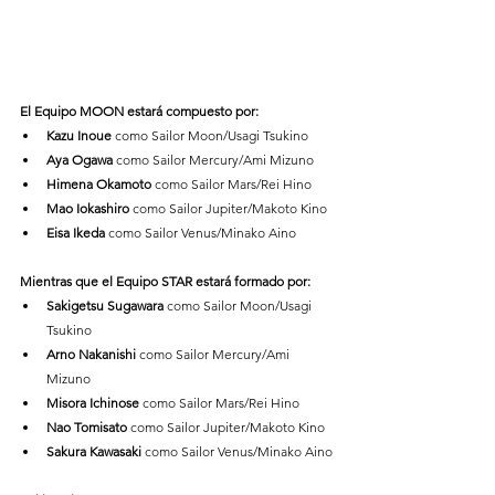
El Equipo MOON estará compuesto por:
Kazu Inoue
 como Sailor Moon/Usagi Tsukino
Aya Ogawa
 como Sailor Mercury/Ami Mizuno
Himena Okamoto
 como Sailor Mars/Rei Hino
Mao Iokashiro
 como Sailor Jupiter/Makoto Kino
Eisa Ikeda
 como Sailor Venus/Minako Aino
Mientras que el Equipo STAR estará formado por:
Sakigetsu Sugawara
 como Sailor Moon/Usagi 
Tsukino
Arno Nakanishi
 como Sailor Mercury/Ami 
Mizuno
Misora Ichinose
 como Sailor Mars/Rei Hino
Nao Tomisato
 como Sailor Jupiter/Makoto Kino
Sakura Kawasaki
 como Sailor Venus/Minako Aino