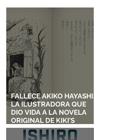
SALUD MENTAL EN SU
CON UN ONE S
MÚSICA
TITULADO "DON
LAUGH, SHIJIM
FALLECE AKIKO HAYASHI,
LA ILUSTRADORA QUE
DIO VIDA A LA NOVELA
ORIGINAL DE KIKI'S
DELIVERY SERVICE