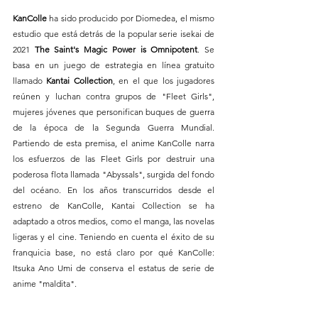
KanColle
 ha sido producido por Diomedea, el mismo 
estudio que está detrás de la popular serie isekai de 
2021 
The Saint's Magic Power is Omnipotent
. Se 
basa en un juego de estrategia en línea gratuito 
llamado 
Kantai Collection
, en el que los jugadores 
reúnen y luchan contra grupos de "Fleet Girls", 
mujeres jóvenes que personifican buques de guerra 
de la época de la Segunda Guerra Mundial. 
Partiendo de esta premisa, el anime KanColle narra 
los esfuerzos de las Fleet Girls por destruir una 
poderosa flota llamada "Abyssals", surgida del fondo 
del océano. En los años transcurridos desde el 
estreno de KanColle, Kantai Collection se ha 
adaptado a otros medios, como el manga, las novelas 
ligeras y el cine. Teniendo en cuenta el éxito de su 
franquicia base, no está claro por qué KanColle: 
Itsuka Ano Umi de conserva el estatus de serie de 
anime "maldita".