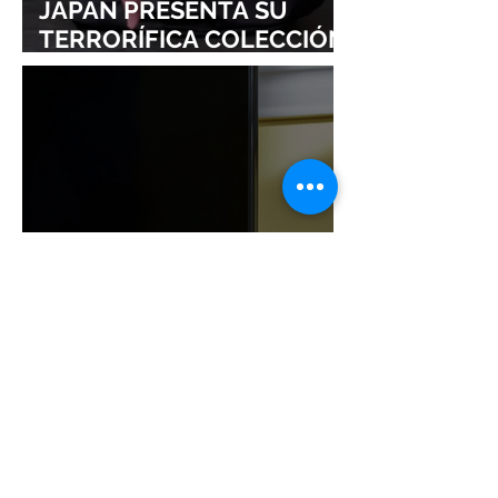
JAPAN PRESENTA SU
TERRORÍFICA COLECCIÓN
DE RESIDENT EVIL
¡NINTENDO SIGUE
IMPARABLE! SWITCH 2 YA
ROZA LOS 24 MILLONES Y
CONSOLIDA EL DOMINIO
DE LA GRAN N