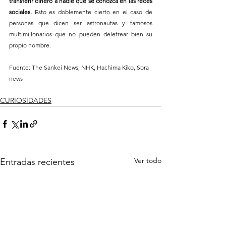
transferir dinero a nadie que se conozca en las redes 
sociales. 
Esto es doblemente cierto en el caso de 
personas que dicen ser astronautas y famosos 
multimillonarios que no pueden deletrear bien su 
propio nombre.
Fuente: The Sankei News, NHK, Hachima Kiko, Sora 
news
CURIOSIDADES
Ver todo
Entradas recientes