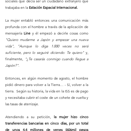
sociales que decía ser un ciudadano extranjero que 
trabajaba en la 
Estación Espacial Internacional.
La mujer entabló entonces una comunicación más 
profunda con el hombre a través de la aplicación de 
mensajería 
Line
 y él empezó a decirle cosas como 
"Quiero mudarme a Japón y empezar una nueva 
vida"
, 
"Aunque lo diga 1.000 veces no será 
suficiente, pero lo seguiré diciendo: Te quiero"
 y, 
finalmente, 
"¿Te casarás conmigo cuando llegue a 
Japón?"
.
Entonces, en algún momento de agosto, el hombre 
pidió dinero para volver a la Tierra… - Sí, volver a la 
tierra.  Según su historia, la vida en la ISS es de pago 
y necesitaba cubrir el coste de un cohete de vuelta y 
las tasas de aterrizaje. 
Atendiendo a su petición, 
la mujer hizo cinco 
transferencias bancarias en cinco días, por un total 
de unos 4,4 millones de yenes (606mil pesos 