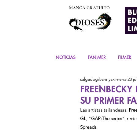
MANGA GRATUITO
NOTICIAS
FANIMER
FILMER
salgadogilvannyaximena
28 ju
EVENTOS
COSPLAY
FIG
FREENBECKY 
SU PRIMER F
MANGA Y COMIC
Las artistas tailandesas, 
Fre
GL
, "
GAP:The series
", reci
Spreads
. 