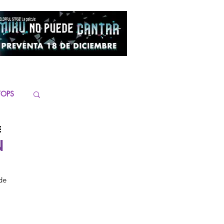
TOPS
N
 de