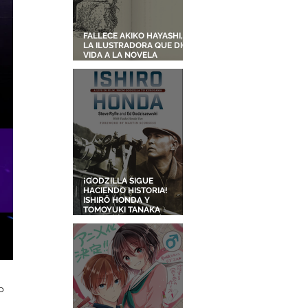
FALLECE AKIKO HAYASHI,
LA ILUSTRADORA QUE DIO
VIDA A LA NOVELA
ORIGINAL DE KIKI'S
DELIVERY SERVICE
¡GODZILLA SIGUE
HACIENDO HISTORIA!
ISHIRŌ HONDA Y
TOMOYUKI TANAKA
ENTRARÁN AL SALÓN DE
LA FAMA DE LOS EFECTOS
VISUALES
o 