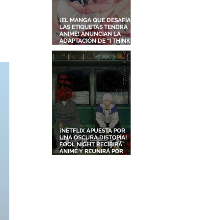
¡EL MANGA QUE DESAFÍA
LAS ETIQUETAS TENDRÁ
ANIME! ANUNCIAN LA
ADAPTACIÓN DE “I THINK I
TURNED MY CHILDHOOD
FRIEND INTO A GIRL”
¡NETFLIX APUESTA POR
UNA OSCURA DISTOPÍA!
FOOL NIGHT RECIBIRÁ
ANIME Y REUNIRÁ POR
PRIMERA VEZ A DOS
ESTUDIOS LEGENDARIOS