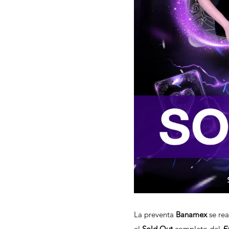
La preventa 
Banamex
 se re
el 
Sold Out
 completo del 
F