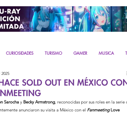
CURIOSIDADES
TURISMO
GAMER
MUSICA
l 2025
URAS
K-CONTENT
LIVE ACTION
MIKU
HACE SOLD OUT EN MÉXICO CO
ANMEETING
en Sarocha
 y 
Becky Armstrong
, reconocidas por sus roles en la serie
entemente anunciaron su visita a México con el 
Fanmeeting 
Love 