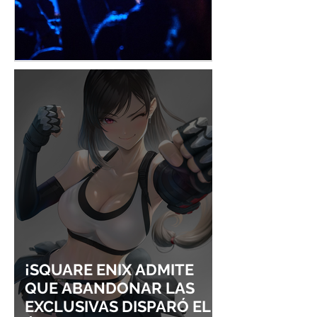
¡YOASOBI Y ADO
UN CONCIERT
CONQUISTAN
PURO ESTILO
LOLLAPALOOZA!
UNRAVEL: ASÍ 
FROM LING T
SIGURE
¡SQUARE ENIX ADMITE
QUE ABANDONAR LAS
EXCLUSIVAS DISPARÓ EL