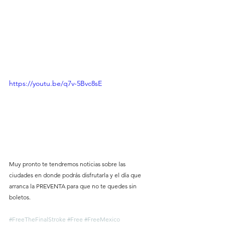
https://youtu.be/q7v-5Bvc8sE
Muy pronto te tendremos noticias sobre las 
ciudades en donde podrás disfrutarla y el día que 
arranca la PREVENTA para que no te quedes sin 
boletos.
#FreeTheFinalStroke
#Free
#FreeMexico