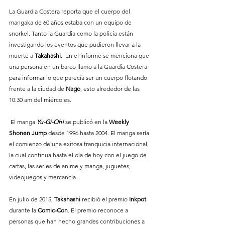
La Guardia Costera reporta que el cuerpo del 
mangaka de 60 años estaba con un equipo de 
snorkel. Tanto la Guardia como la policía están 
investigando los eventos que pudieron llevar a la 
muerte a 
Takahashi
.  En el informe se menciona que 
una persona en un barco llamo a la Guardia Costera 
para informar lo que parecía ser un cuerpo flotando 
frente a la ciudad de 
Nago
, esto alrededor de las 
10:30 am del miércoles. 
 El manga 
Yu-Gi-Oh!
 se publicó en la 
Weekly 
Shonen Jump
 desde 1996 hasta 2004. El manga sería 
el comienzo de una exitosa franquicia internacional, 
la cual continua hasta el día de hoy con el juego de 
cartas, las series de anime y manga, juguetes, 
videojuegos y mercancía.  
En julio de 2015, 
Takahashi
 recibió el premio 
Inkpot
durante la 
Comic-Con
. El premio reconoce a 
personas que han hecho grandes contribuciones a 