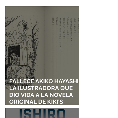
ABRIR UN NUEVO
DIO VIDA A LA
SERVIDOR EN JAPÓN A
ORIGINAL DE KI
SOLO DOS DÍAS DE SU
DELIVERY SERVI
LANZAMIENTO
FALLECE AKIKO HAYASHI,
LA ILUSTRADORA QUE
DIO VIDA A LA NOVELA
ORIGINAL DE KIKI'S
DELIVERY SERVICE