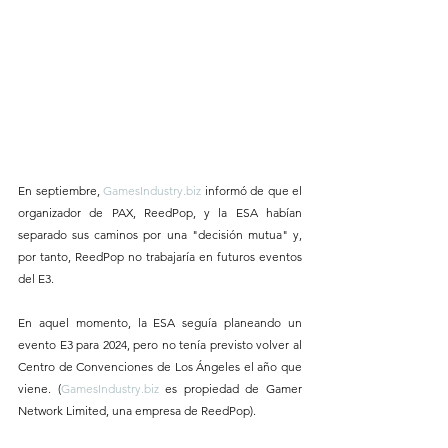
En septiembre, 
GamesIndustry.biz
 informó de que el 
organizador de PAX, ReedPop, y la ESA habían 
separado sus caminos por una "decisión mutua" y, 
por tanto, ReedPop no trabajaría en futuros eventos 
del E3. 
En aquel momento, la ESA seguía planeando un 
evento E3 para 2024, pero no tenía previsto volver al 
Centro de Convenciones de Los Ángeles el año que 
viene. (
GamesIndustry.biz
 es propiedad de Gamer 
Network Limited, una empresa de ReedPop).