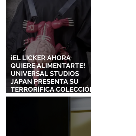
LOLLAPALOOZA!
UNRAVEL: ASÍ 
FROM LING T
SIGURE
¡EL LICKER AHORA
QUIERE ALIMENTARTE!
UNIVERSAL STUDIOS
JAPAN PRESENTA SU
TERRORÍFICA COLECCIÓN
DE RESIDENT EVIL