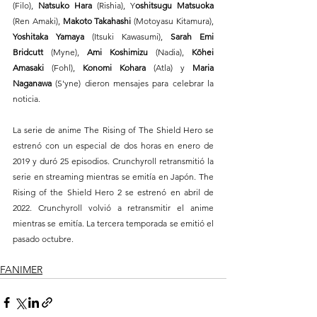
(Filo), 
Natsuko Hara
 (Rishia), Y
oshitsugu Matsuoka
(Ren Amaki), 
Makoto Takahashi 
(Motoyasu Kitamura), 
Yoshitaka Yamaya
 (Itsuki Kawasumi), 
Sarah Emi 
Bridcutt
 (Myne),
 Ami Koshimizu 
(Nadia), 
Kōhei 
Amasaki
 (Fohl), 
Konomi Kohara
 (Atla) y 
Maria 
Naganawa 
(S'yne) dieron mensajes para celebrar la 
noticia.
La serie de anime The Rising of The Shield Hero se 
estrenó con un especial de dos horas en enero de 
2019 y duró 25 episodios. Crunchyroll retransmitió la 
serie en streaming mientras se emitía en Japón. The 
Rising of the Shield Hero 2 se estrenó en abril de 
2022. Crunchyroll volvió a retransmitir el anime 
mientras se emitía. La tercera temporada se emitió el 
pasado octubre.
FANIMER