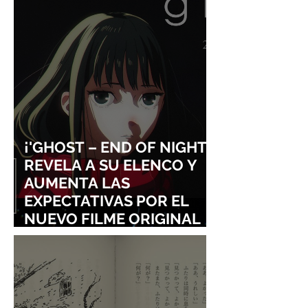
CHILDHOOD FRI
A GIRL”
¡'GHOST – END OF NIGHT'
REVELA A SU ELENCO Y
AUMENTA LAS
EXPECTATIVAS POR EL
NUEVO FILME ORIGINAL
DE SHINGO NATSUME!