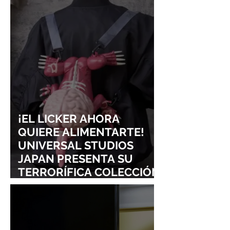
CONQUISTAN
PURO ESTILO
LOLLAPALOOZA!
UNRAVEL: ASÍ 
FROM LING T
SIGURE
¡EL LICKER AHORA
QUIERE ALIMENTARTE!
UNIVERSAL STUDIOS
JAPAN PRESENTA SU
TERRORÍFICA COLECCIÓN
DE RESIDENT EVIL