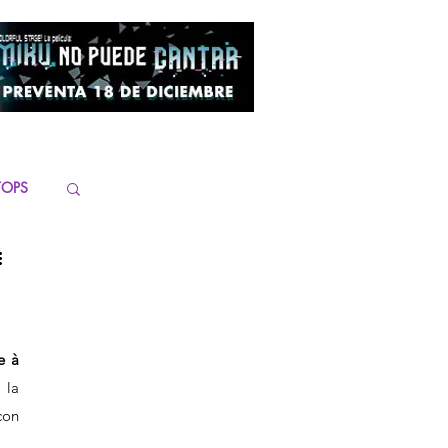
TOPS
 à 
la 
on 