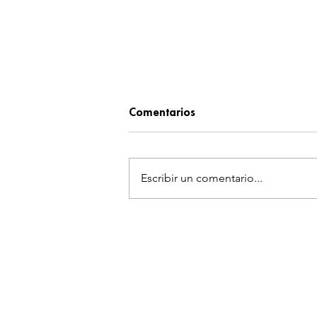
Comentarios
Escribir un comentario...
¡KEANU REEVES SE CONVIERT
SAMURÁI DE MADERA! HIDAR
REVOLUCIONAR EL STOP-MO