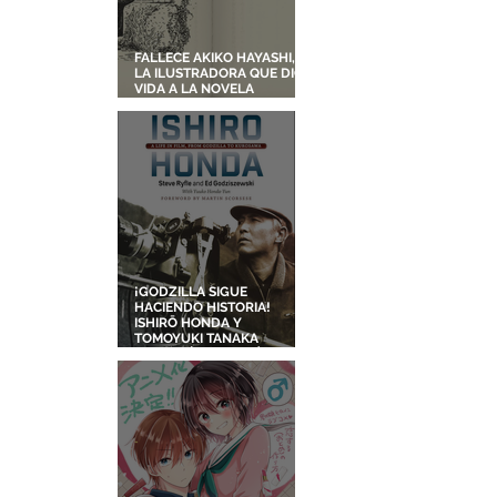
FALLECE AKIKO HAYASHI,
LA ILUSTRADORA QUE DIO
VIDA A LA NOVELA
ORIGINAL DE KIKI'S
DELIVERY SERVICE
¡GODZILLA SIGUE
HACIENDO HISTORIA!
ISHIRŌ HONDA Y
TOMOYUKI TANAKA
ENTRARÁN AL SALÓN DE
LA FAMA DE LOS EFECTOS
VISUALES