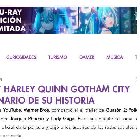
CURIOSIDADES
TURISMO
GAMER
MUSICA
4
URAS
K-CONTENT
LIVE ACTION
MIKU
Y HARLEY QUINN GOTHAM CITY
NARIO DE SU HISTORIA
e 
YouTube, Warner Bros. 
compartió el el tráiler de 
Guasón 2: Folie
 por 
Joaquin Phoenix y Lady Gaga
. Este lanzamiento se suma a 
oficial de la película y dejó a los usuarios de las redes sociales c
ta secuela.