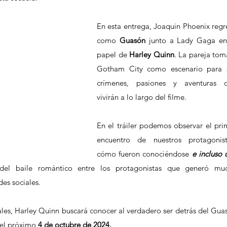
En esta entrega, Joaquin Phoenix regre
como 
Guasón 
junto a Lady Gaga en 
papel de 
Harley Quinn
. La pareja toma
Gotham City como escenario para s
crímenes, pasiones y aventuras q
vivirán a lo largo del filme.
En el tráiler podemos observar el prim
encuentro de nuestros protagonista
cómo fueron conociéndose 
e incluso 
el baile romántico entre los protagonistas que generó muc
des sociales.
eales, Harley Quinn buscará conocer al verdadero ser detrás del Guas
s el próximo
 4 de octubre de 2024.