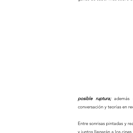
posible ruptura; 
además d
conversación y teorías en re
Entre sonrisas pintadas y r
y juntos llegarán a los cine