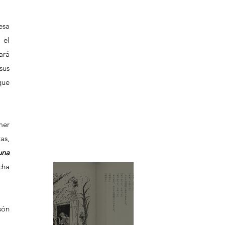
sa 
el 
rá 
us 
ue 
er 
s, 
una 
ha 
ón 