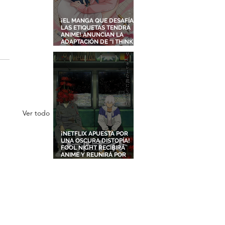
¡EL MANGA QUE DESAFÍA
LAS ETIQUETAS TENDRÁ
ANIME! ANUNCIAN LA
ADAPTACIÓN DE “I THINK I
TURNED MY CHILDHOOD
FRIEND INTO A GIRL”
Ver todo
¡NETFLIX APUESTA POR
UNA OSCURA DISTOPÍA!
FOOL NIGHT RECIBIRÁ
ANIME Y REUNIRÁ POR
PRIMERA VEZ A DOS
ESTUDIOS LEGENDARIOS