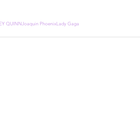
EY QUINN
Joaquin Phoenix
Lady Gaga