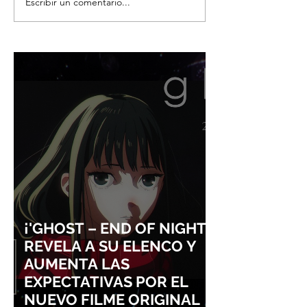
Escribir un comentario...
FALLECE AKIKO HAYASHI,
¡GODZILLA SIG
LA ILUSTRADORA QUE
HACIENDO HIST
DIO VIDA A LA NOVELA
ISHIRŌ HONDA 
ORIGINAL DE KIKI'S
TOMOYUKI TAN
DELIVERY SERVICE
ENTRARÁN AL S
LA FAMA DE LOS
VISUALES
¡'GHOST – END OF NIGHT'
REVELA A SU ELENCO Y
AUMENTA LAS
EXPECTATIVAS POR EL
NUEVO FILME ORIGINAL