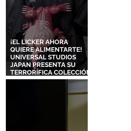
SIGURE
¡EL LICKER AHORA
QUIERE ALIMENTARTE!
UNIVERSAL STUDIOS
JAPAN PRESENTA SU
TERRORÍFICA COLECCIÓN
DE RESIDENT EVIL