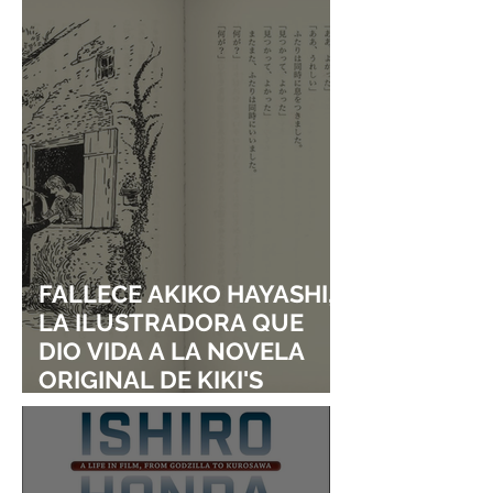
ENTRARÁN AL SALÓN DE
I TURNED MY
LA FAMA DE LOS EFECTOS
CHILDHOOD FRI
VISUALES
A GIRL”
FALLECE AKIKO HAYASHI,
LA ILUSTRADORA QUE
DIO VIDA A LA NOVELA
ORIGINAL DE KIKI'S
DELIVERY SERVICE