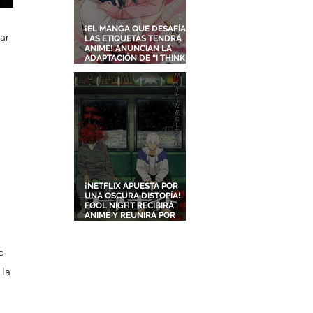
¡EL MANGA QUE DESAFÍA
ar 
LAS ETIQUETAS TENDRÁ
ANIME! ANUNCIAN LA
 
ADAPTACIÓN DE “I THINK I
TURNED MY CHILDHOOD
FRIEND INTO A GIRL”
¡NETFLIX APUESTA POR
UNA OSCURA DISTOPÍA!
FOOL NIGHT RECIBIRÁ
ANIME Y REUNIRÁ POR
PRIMERA VEZ A DOS
ESTUDIOS LEGENDARIOS
o 
la 