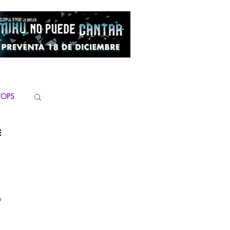
TOPS
y 
 