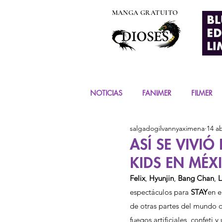
MANGA GRATUITO
NOTICIAS
FANIMER
FILMER
salgadogilvannyaximena
14 a
EVENTOS
COSPLAY
FIG
ASÍ SE VIVIÓ
KIDS EN MÉX
MANGA Y COMIC
Felix
, 
Hyunjin
,
 Bang Chan
,
 
espectáculos para 
STAY
en e
de otras partes del mundo q
fuegos artificiales, confeti 