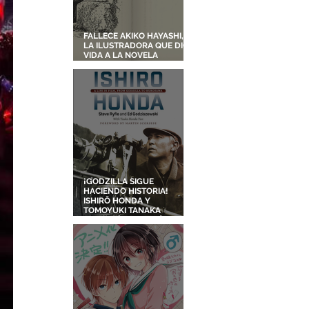
FALLECE AKIKO HAYASHI,
LA ILUSTRADORA QUE DIO
VIDA A LA NOVELA
ORIGINAL DE KIKI'S
DELIVERY SERVICE
¡GODZILLA SIGUE
HACIENDO HISTORIA!
ISHIRŌ HONDA Y
TOMOYUKI TANAKA
ENTRARÁN AL SALÓN DE
LA FAMA DE LOS EFECTOS
VISUALES