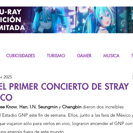
CURIOSIDADES
TURISMO
GAMER
MUSICA
br 2025
URAS
K-CONTENT
LIVE ACTION
MIKU
 EL PRIMER CONCIERTO DE STRAY
ICO
Lee Know
,
 Han
,
 I.N
,
 Seungmin
 y 
Changbin 
dieron dos increíbles 
l Estadio GNP este fin de semana. Ellos, junto a las fans de México 
ue viajaron sólo para verlos en vivo, lograron encender el GNP con
y una energía fuera de este mundo. 