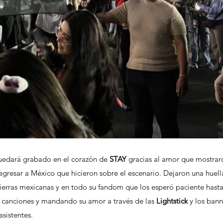
 quedará grabado en el corazón de 
STAY 
gracias al amor que mostrar
egresar a México que hicieron sobre el escenario. Dejaron una huell
tierras mexicanas y en todo su fandom que los esperó paciente hasta
canciones y mandando su amor a través de las 
Lightstick 
y los bann
sistentes. 