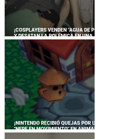
¡COSPLAYERS VENDEN "AGUA DE PIES"
Y DESATAN LA POLÉMICA EN UNA
CONVENCIÓN DE ANIME!
¡NINTENDO RECIBIÓ QUEJAS POR UN
"NEPE EN MOVIMIENTO" EN ANIMAL
CROSSING… Y HASTA TUVO QUE