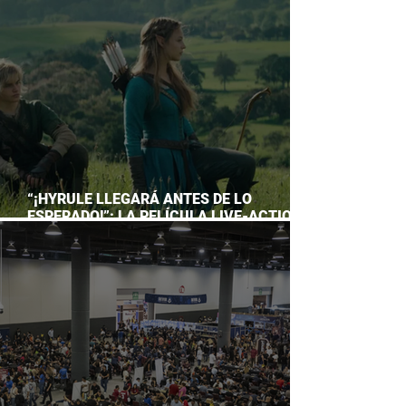
ACUARIO INBURSA
“¡HYRULE LLEGARÁ ANTES DE LO
ESPERADO!”: LA PELÍCULA LIVE-ACTION
DE THE LEGEND OF ZELDA ADELANTA SU
ESTRENO