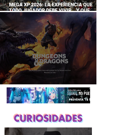
MEGA XP 2026: LA EXPERIENCIA QUE
TODO JUGADOR DEBE VIVIR… Y QUE
AHORA PUEDES DISFRUTAR A TU RITMO
DUNGEONS & DRAGONS ¿TE ATREVES?
CURIOSIDADES