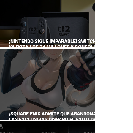
¡NINTENDO SIGUE IMPARABLE! SWITCH 2
YA ROZA LOS 24 MILLONES Y CONSOLIDA
EL DOMINIO DE LA GRAN N
¡SQUARE ENIX ADMITE QUE ABANDONAR
LAS EXCLUSIVAS DISPARÓ EL ÉXITO DE
FINAL FANTASY VII REMAKE!