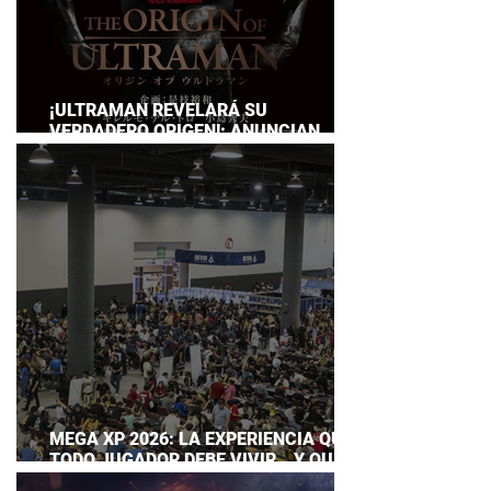
¡ULTRAMAN REVELARÁ SU
VERDADERO ORIGEN!: ANUNCIAN
DOCUMENTAL POR EL 60
ANIVERSARIO DE LA FRANQUICIA
MEGA XP 2026: LA EXPERIENCIA QUE
TODO JUGADOR DEBE VIVIR… Y QUE
AHORA PUEDES DISFRUTAR A TU