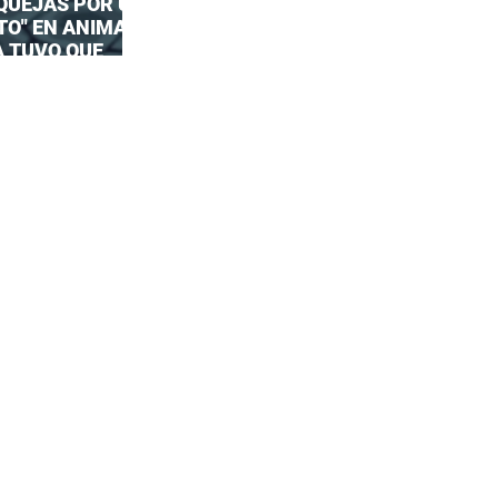
 QUEJAS POR UN
TO" EN ANIMAL
A TUVO QUE
UESTA OFICIAL!