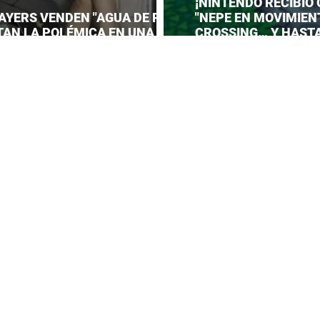
¡NINTENDO RECIBIÓ
AYERS VENDEN "AGUA DE PIES"
"NEPE EN MOVIMIEN
TAN LA POLÉMICA EN UNA
CROSSING… Y HAST
CIÓN DE ANIME!
PREPARAR UNA RESP