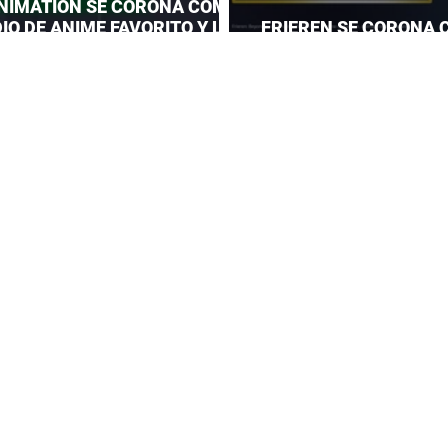
NIMATION SE CORONA COMO
IO DE ANIME FAVORITO Y LE
FRIEREN SE CORONA 
 CORONA A MAPPA
DEL AÑO