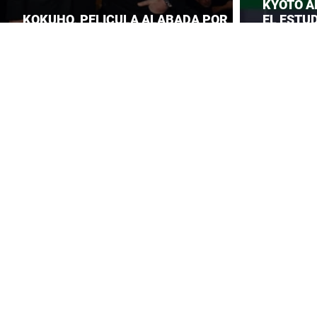
KYOTO A
KOKUHO, PELICULA ALABADA POR
EL ESTUD
TOM CRUISE
ROBA LA