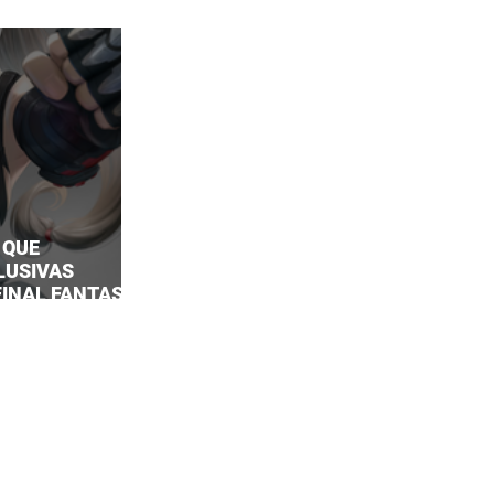
 QUE
LUSIVAS
 FINAL FANTASY