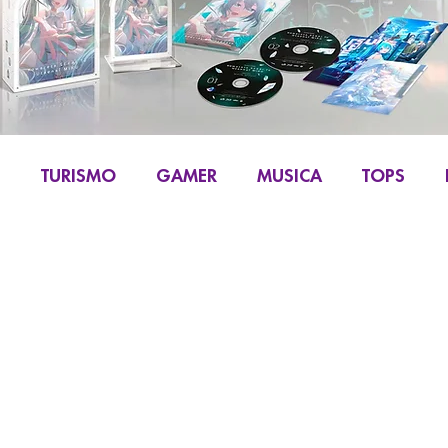
S
TURISMO
GAMER
MUSICA
TOPS
IKU
MANGA Y COMIC