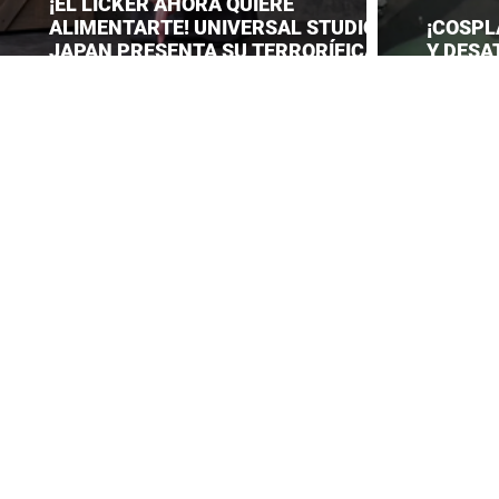
¡EL LICKER AHORA QUIERE
ALIMENTARTE! UNIVERSAL STUDIOS
¡COSPL
JAPAN PRESENTA SU TERRORÍFICA
Y DESA
COLECCIÓN DE RESIDENT EVIL
CONVEN