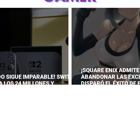
¡SQUARE ENIX ADMITE
DO SIGUE IMPARABLE! SWITCH
ABANDONAR LAS EXC
A LOS 24 MILLONES Y
DISPARÓ EL ÉXITO DE
A EL DOMINIO DE LA GRAN N
VII REMAKE!