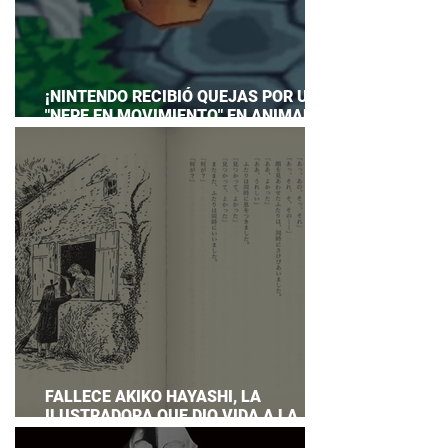
¡NINTENDO RECIBIÓ QUEJAS POR UN
"NEPE EN MOVIMIENTO" EN ANIMAL
CROSSING… Y HASTA TUVO QUE
PREPARAR UNA RESPUESTA OFICIAL!
FALLECE AKIKO HAYASHI, LA
ILUSTRADORA QUE DIO VIDA A LA
NOVELA ORIGINAL DE KIKI'S DELIVERY