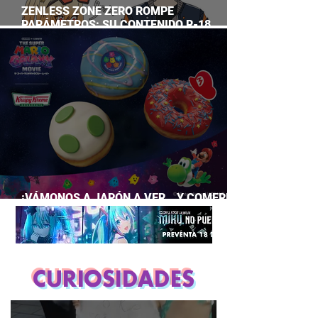
ZENLESS ZONE ZERO ROMPE
PARÁMETROS: SU CONTENIDO R-18
SUPERA A CASI TODO EL GACHA
¡VÁMONOS A JAPÓN A VER… Y COMERNOS
LA PELÍCULA DE MARIO GALAXY!
CURIOSIDADES