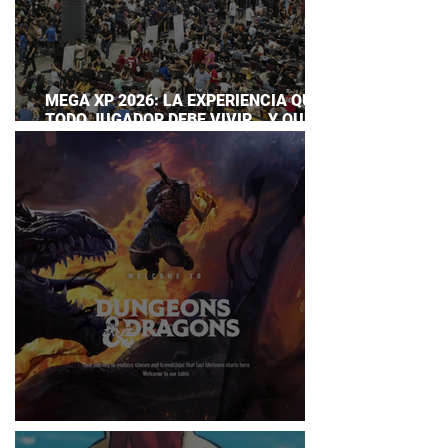
MEGA XP 2026: LA EXPERIENCIA QUE
TODO JUGADOR DEBE VIVIR… Y QUE
AHORA PUEDES DISFRUTAR A TU
RITMO
DUNGEONS & DRAGONS ¿TE ATREVES?