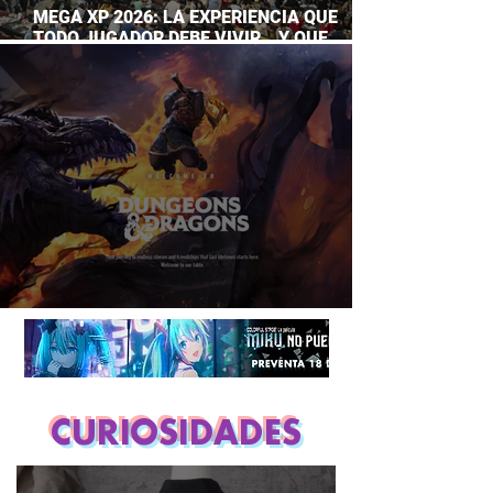
MEGA XP 2026: LA EXPERIENCIA QUE
TODO JUGADOR DEBE VIVIR… Y QUE
AHORA PUEDES DISFRUTAR A TU RITMO
DUNGEONS & DRAGONS ¿TE ATREVES?
CURIOSIDADES