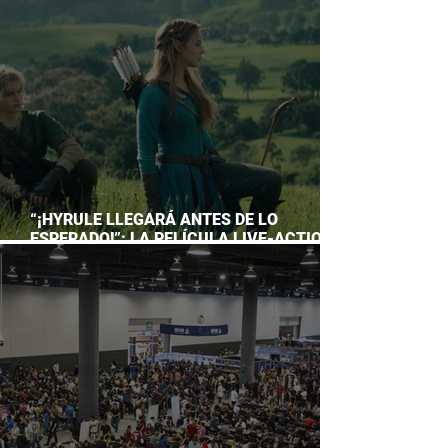
ACUARIO INBURSA
“¡HYRULE LLEGARÁ ANTES DE LO
ESPERADO!”: LA PELÍCULA LIVE-ACTION
DE THE LEGEND OF ZELDA ADELANTA SU
ESTRENO