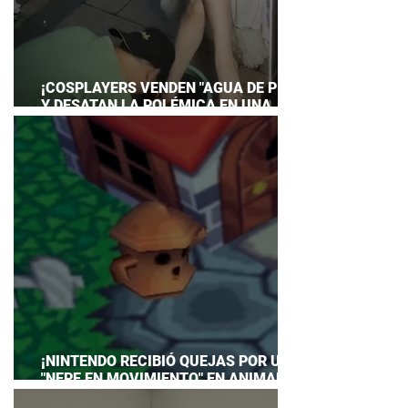
¡COSPLAYERS VENDEN "AGUA DE PIES"
Y DESATAN LA POLÉMICA EN UNA
CONVENCIÓN DE ANIME!
¡NINTENDO RECIBIÓ QUEJAS POR UN
"NEPE EN MOVIMIENTO" EN ANIMAL
CROSSING… Y HASTA TUVO QUE