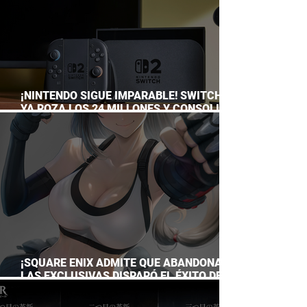
¡NINTENDO SIGUE IMPARABLE! SWITCH 2
YA ROZA LOS 24 MILLONES Y CONSOLIDA
EL DOMINIO DE LA GRAN N
¡SQUARE ENIX ADMITE QUE ABANDONAR
LAS EXCLUSIVAS DISPARÓ EL ÉXITO DE
FINAL FANTASY VII REMAKE!