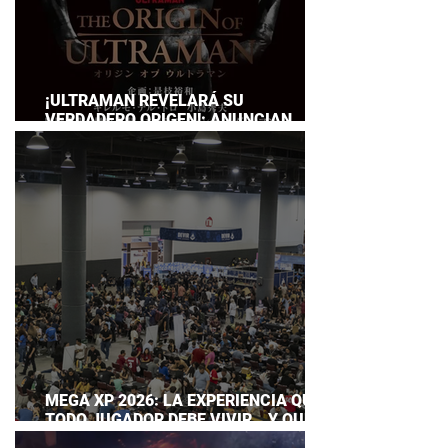
¡ULTRAMAN REVELARÁ SU
VERDADERO ORIGEN!: ANUNCIAN
DOCUMENTAL POR EL 60
ANIVERSARIO DE LA FRANQUICIA
MEGA XP 2026: LA EXPERIENCIA QUE
TODO JUGADOR DEBE VIVIR… Y QUE
AHORA PUEDES DISFRUTAR A TU