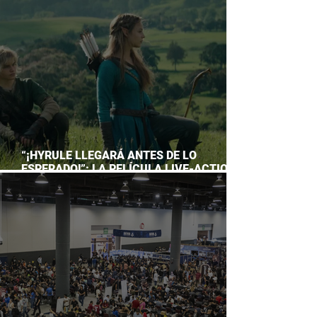
ACUARIO INBURSA
“¡HYRULE LLEGARÁ ANTES DE LO
ESPERADO!”: LA PELÍCULA LIVE-ACTION
DE THE LEGEND OF ZELDA ADELANTA SU
ESTRENO