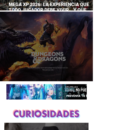
MEGA XP 2026: LA EXPERIENCIA QUE
TODO JUGADOR DEBE VIVIR… Y QUE
AHORA PUEDES DISFRUTAR A TU RITMO
DUNGEONS & DRAGONS ¿TE ATREVES?
CURIOSIDADES