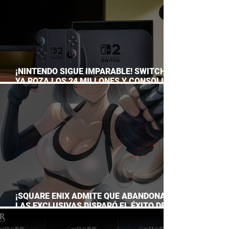
¡NINTENDO SIGUE IMPARABLE! SWITCH 2
YA ROZA LOS 24 MILLONES Y CONSOLIDA
EL DOMINIO DE LA GRAN N
¡SQUARE ENIX ADMITE QUE ABANDONAR
LAS EXCLUSIVAS DISPARÓ EL ÉXITO DE
FINAL FANTASY VII REMAKE!