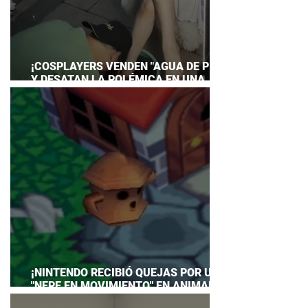
¡COSPLAYERS VENDEN "AGUA DE PIES"
Y DESATAN LA POLÉMICA EN UNA
CONVENCIÓN DE ANIME!
¡NINTENDO RECIBIÓ QUEJAS POR UN
"NEPE EN MOVIMIENTO" EN ANIMAL
CROSSING… Y HASTA TUVO QUE