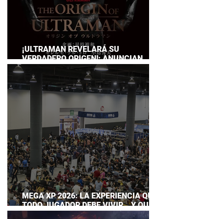
¡ULTRAMAN REVELARÁ SU
VERDADERO ORIGEN!: ANUNCIAN
DOCUMENTAL POR EL 60
ANIVERSARIO DE LA FRANQUICIA
MEGA XP 2026: LA EXPERIENCIA QUE
TODO JUGADOR DEBE VIVIR… Y QUE
AHORA PUEDES DISFRUTAR A TU