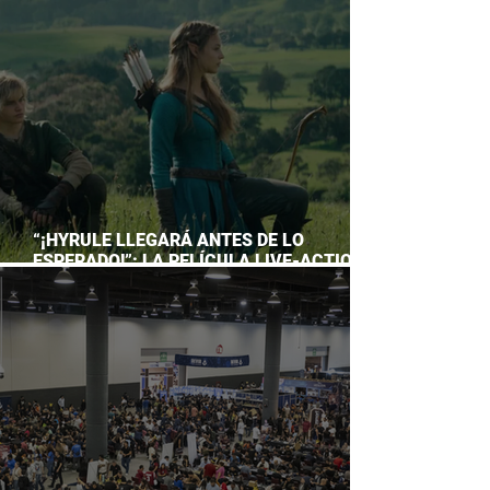
ACUARIO INBURSA
“¡HYRULE LLEGARÁ ANTES DE LO
ESPERADO!”: LA PELÍCULA LIVE-ACTION
DE THE LEGEND OF ZELDA ADELANTA SU
ESTRENO