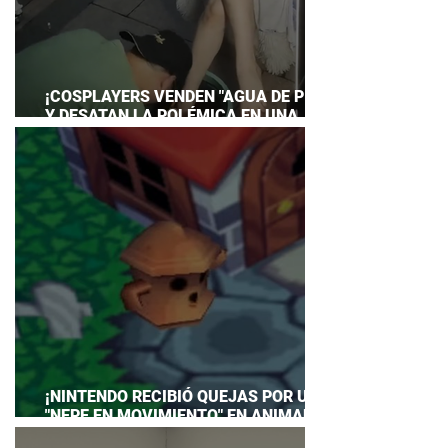
¡COSPLAYERS VENDEN "AGUA DE PIES"
Y DESATAN LA POLÉMICA EN UNA
CONVENCIÓN DE ANIME!
¡NINTENDO RECIBIÓ QUEJAS POR UN
"NEPE EN MOVIMIENTO" EN ANIMAL
CROSSING… Y HASTA TUVO QUE