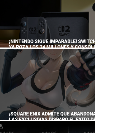
¡NINTENDO SIGUE IMPARABLE! SWITCH 2
YA ROZA LOS 24 MILLONES Y CONSOLIDA
EL DOMINIO DE LA GRAN N
¡SQUARE ENIX ADMITE QUE ABANDONAR
LAS EXCLUSIVAS DISPARÓ EL ÉXITO DE
FINAL FANTASY VII REMAKE!