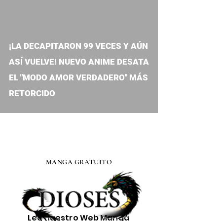
video
¡LA DECAPITARON 99 VECES Y AÚN
ASÍ VUELVE! NUEVO ANIME DESATA
EL "MODO AMOR VERDADERO" MÁS
RETORCIDO
MANGA GRATUITO
Lee nuestro
Web Manga