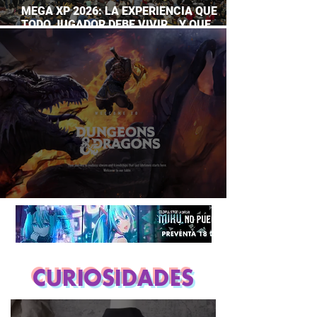
MEGA XP 2026: LA EXPERIENCIA QUE
TODO JUGADOR DEBE VIVIR… Y QUE
AHORA PUEDES DISFRUTAR A TU RITMO
DUNGEONS & DRAGONS ¿TE ATREVES?
CURIOSIDADES