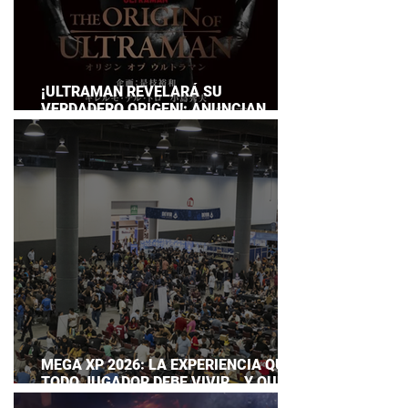
¡ULTRAMAN REVELARÁ SU
VERDADERO ORIGEN!: ANUNCIAN
DOCUMENTAL POR EL 60
ANIVERSARIO DE LA FRANQUICIA
MEGA XP 2026: LA EXPERIENCIA QUE
TODO JUGADOR DEBE VIVIR… Y QUE
AHORA PUEDES DISFRUTAR A TU