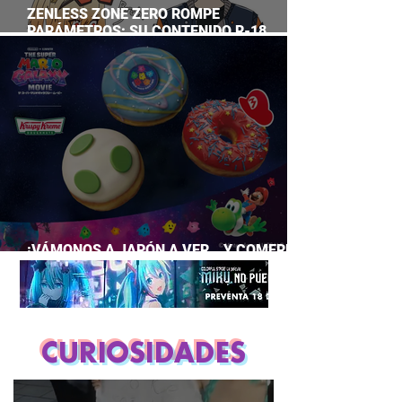
ZENLESS ZONE ZERO ROMPE
PARÁMETROS: SU CONTENIDO R-18
SUPERA A CASI TODO EL GACHA
¡VÁMONOS A JAPÓN A VER… Y COMERNOS
LA PELÍCULA DE MARIO GALAXY!
CURIOSIDADES