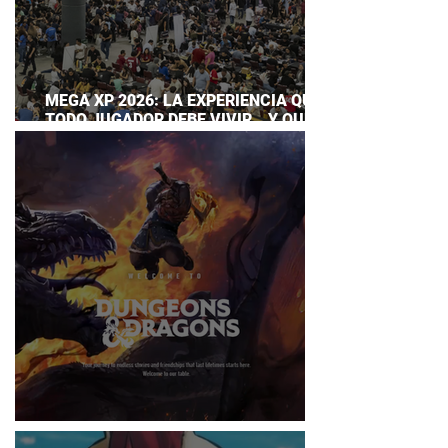
MEGA XP 2026: LA EXPERIENCIA QUE
TODO JUGADOR DEBE VIVIR… Y QUE
AHORA PUEDES DISFRUTAR A TU
RITMO
DUNGEONS & DRAGONS ¿TE ATREVES?