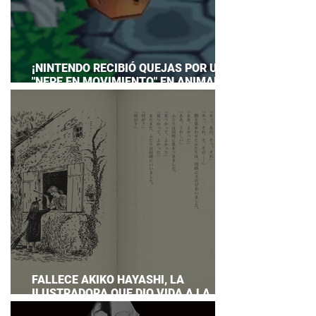
¡NINTENDO RECIBIÓ QUEJAS POR UN
"NEPE EN MOVIMIENTO" EN ANIMAL
CROSSING… Y HASTA TUVO QUE
PREPARAR UNA RESPUESTA OFICIAL!
FALLECE AKIKO HAYASHI, LA
ILUSTRADORA QUE DIO VIDA A LA
NOVELA ORIGINAL DE KIKI'S DELIVERY