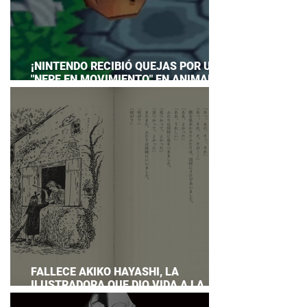
¡NINTENDO RECIBIÓ QUEJAS POR UN
"NEPE EN MOVIMIENTO" EN ANIMAL
CROSSING… Y HASTA TUVO QUE
PREPARAR UNA RESPUESTA OFICIAL!
FALLECE AKIKO HAYASHI, LA
ILUSTRADORA QUE DIO VIDA A LA
NOVELA ORIGINAL DE KIKI'S DELIVERY