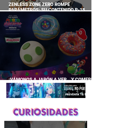
ZENLESS ZONE ZERO ROMPE
PARÁMETROS: SU CONTENIDO R-18
SUPERA A CASI TODO EL GACHA
¡VÁMONOS A JAPÓN A VER… Y COMERNOS
LA PELÍCULA DE MARIO GALAXY!
CURIOSIDADES