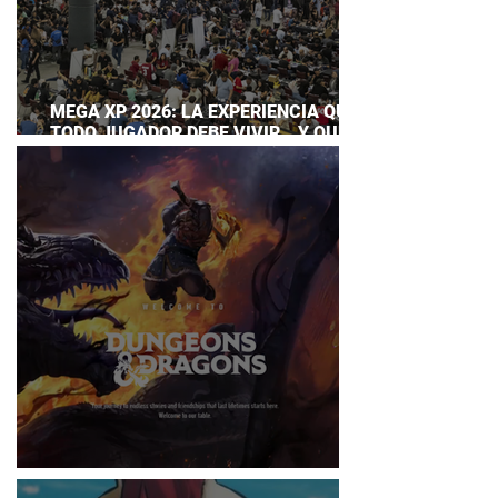
MEGA XP 2026: LA EXPERIENCIA QUE
TODO JUGADOR DEBE VIVIR… Y QUE
AHORA PUEDES DISFRUTAR A TU
RITMO
DUNGEONS & DRAGONS ¿TE ATREVES?