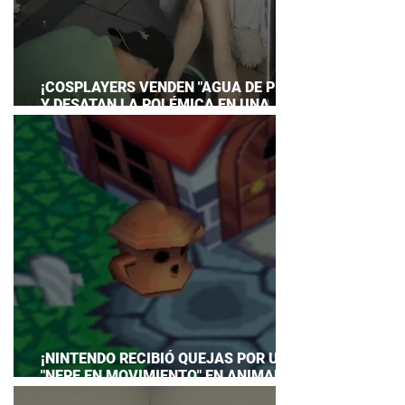
¡COSPLAYERS VENDEN "AGUA DE PIES"
Y DESATAN LA POLÉMICA EN UNA
CONVENCIÓN DE ANIME!
¡NINTENDO RECIBIÓ QUEJAS POR UN
"NEPE EN MOVIMIENTO" EN ANIMAL
CROSSING… Y HASTA TUVO QUE