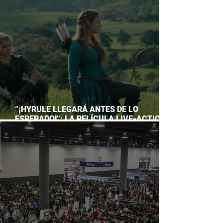
ACUARIO INBURSA
“¡HYRULE LLEGARÁ ANTES DE LO
ESPERADO!”: LA PELÍCULA LIVE-ACTION
DE THE LEGEND OF ZELDA ADELANTA SU
ESTRENO