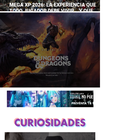
MEGA XP 2026: LA EXPERIENCIA QUE
TODO JUGADOR DEBE VIVIR… Y QUE
AHORA PUEDES DISFRUTAR A TU RITMO
DUNGEONS & DRAGONS ¿TE ATREVES?
CURIOSIDADES