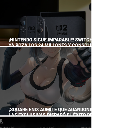
¡NINTENDO SIGUE IMPARABLE! SWITCH 2
YA ROZA LOS 24 MILLONES Y CONSOLIDA
EL DOMINIO DE LA GRAN N
¡SQUARE ENIX ADMITE QUE ABANDONAR
LAS EXCLUSIVAS DISPARÓ EL ÉXITO DE
FINAL FANTASY VII REMAKE!