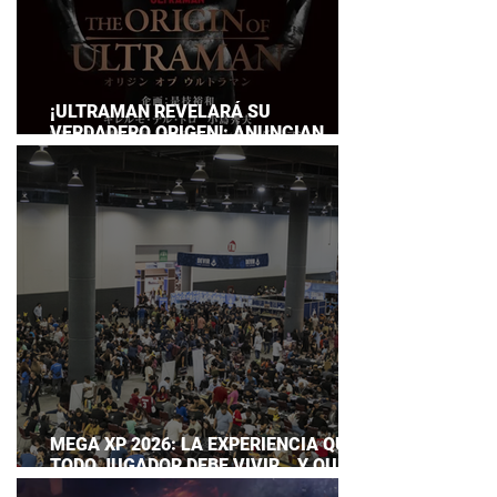
¡ULTRAMAN REVELARÁ SU
VERDADERO ORIGEN!: ANUNCIAN
DOCUMENTAL POR EL 60
ANIVERSARIO DE LA FRANQUICIA
MEGA XP 2026: LA EXPERIENCIA QUE
TODO JUGADOR DEBE VIVIR… Y QUE
AHORA PUEDES DISFRUTAR A TU