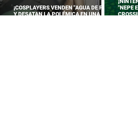
¡NINTE
¡COSPLAYERS VENDEN "AGUA DE PIES"
"NEPE 
Y DESATAN LA POLÉMICA EN UNA
CROSSI
CONVENCIÓN DE ANIME!
PREPAR