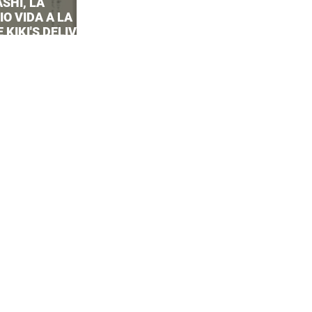
SHI, LA
O VIDA A LA
 KIKI'S DELIVERY