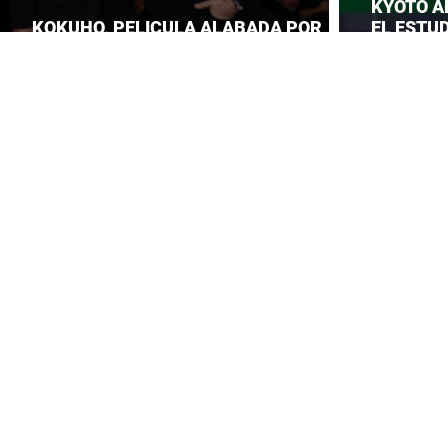
KYOTO A
KOKUHO, PELICULA ALABADA POR
EL ESTUD
TOM CRUISE
ROBA LA