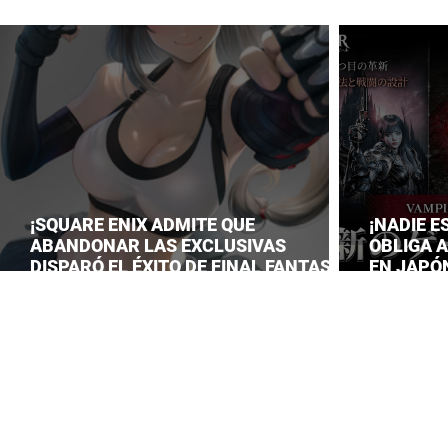
¡SQUARE ENIX ADMITE QUE
¡NADIE E
ABANDONAR LAS EXCLUSIVAS
OBLIGA 
DISPARÓ EL ÉXITO DE FINAL FANTASY
EN JAPÓN
VII REMAKE!
LANZAM