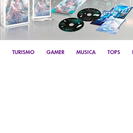
S
TURISMO
GAMER
MUSICA
TOPS
IKU
MANGA Y COMIC