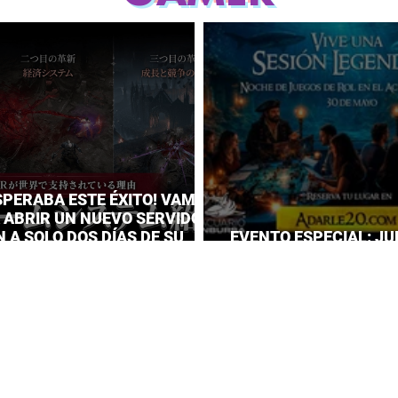
SPERABA ESTE ÉXITO! VAMPIR
A ABRIR UN NUEVO SERVIDOR
 A SOLO DOS DÍAS DE SU
EVENTO ESPECIAL: JU
IENTO
EL ACUARIO INBURSA