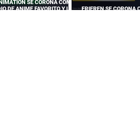
NIMATION SE CORONA COMO
IO DE ANIME FAVORITO Y LE
FRIEREN SE CORONA 
 CORONA A MAPPA
DEL AÑO