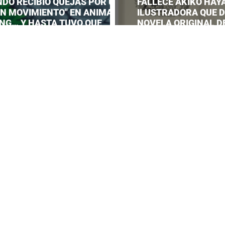
NDO RECIBIÓ QUEJAS POR UN
FALLECE AKIKO HAYA
EN MOVIMIENTO" EN ANIMAL
ILUSTRADORA QUE DI
NG… Y HASTA TUVO QUE
NOVELA ORIGINAL DE
AR UNA RESPUESTA OFICIAL!
SERVICE