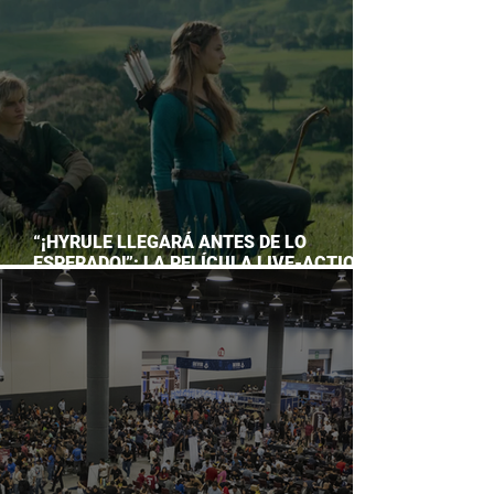
ACUARIO INBURSA
“¡HYRULE LLEGARÁ ANTES DE LO
ESPERADO!”: LA PELÍCULA LIVE-ACTION
DE THE LEGEND OF ZELDA ADELANTA SU
ESTRENO