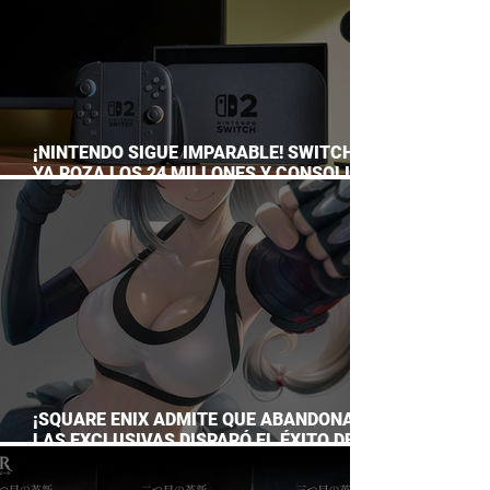
¡NINTENDO SIGUE IMPARABLE! SWITCH 2
YA ROZA LOS 24 MILLONES Y CONSOLIDA
EL DOMINIO DE LA GRAN N
¡SQUARE ENIX ADMITE QUE ABANDONAR
LAS EXCLUSIVAS DISPARÓ EL ÉXITO DE
FINAL FANTASY VII REMAKE!