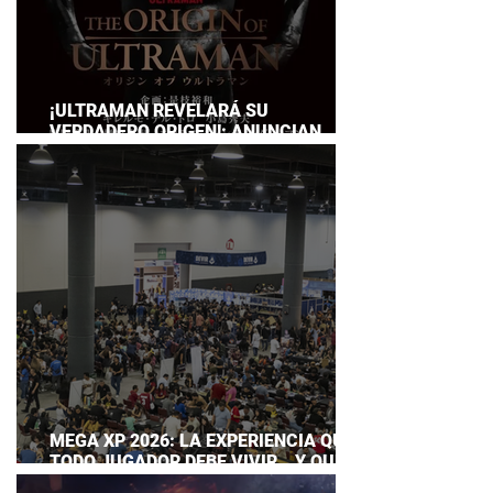
¡ULTRAMAN REVELARÁ SU
VERDADERO ORIGEN!: ANUNCIAN
DOCUMENTAL POR EL 60
ANIVERSARIO DE LA FRANQUICIA
MEGA XP 2026: LA EXPERIENCIA QUE
TODO JUGADOR DEBE VIVIR… Y QUE
AHORA PUEDES DISFRUTAR A TU