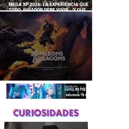
MEGA XP 2026: LA EXPERIENCIA QUE
TODO JUGADOR DEBE VIVIR… Y QUE
AHORA PUEDES DISFRUTAR A TU RITMO
DUNGEONS & DRAGONS ¿TE ATREVES?
CURIOSIDADES