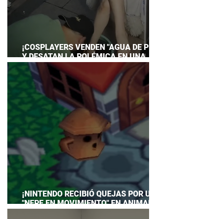
¡COSPLAYERS VENDEN "AGUA DE PIES"
Y DESATAN LA POLÉMICA EN UNA
CONVENCIÓN DE ANIME!
¡NINTENDO RECIBIÓ QUEJAS POR UN
"NEPE EN MOVIMIENTO" EN ANIMAL
CROSSING… Y HASTA TUVO QUE