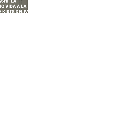
SHI, LA
O VIDA A LA
 KIKI'S DELIVERY