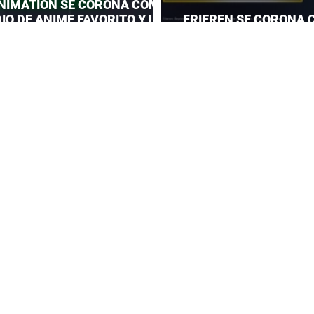
NIMATION SE CORONA COMO
IO DE ANIME FAVORITO Y LE
FRIEREN SE CORONA 
 CORONA A MAPPA
DEL AÑO