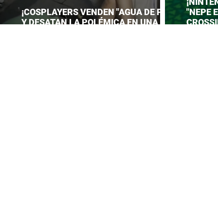
¡NINTE
¡COSPLAYERS VENDEN "AGUA DE PIES"
"NEPE 
Y DESATAN LA POLÉMICA EN UNA
CROSSI
CONVENCIÓN DE ANIME!
PREPAR