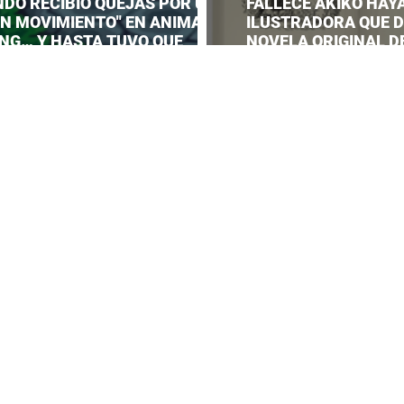
NDO RECIBIÓ QUEJAS POR UN
FALLECE AKIKO HAYA
EN MOVIMIENTO" EN ANIMAL
ILUSTRADORA QUE DI
NG… Y HASTA TUVO QUE
NOVELA ORIGINAL DE
AR UNA RESPUESTA OFICIAL!
SERVICE