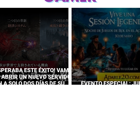
SPERABA ESTE ÉXITO! VAMPIR
A ABRIR UN NUEVO SERVIDOR
 A SOLO DOS DÍAS DE SU
EVENTO ESPECIAL: JU
IENTO
EL ACUARIO INBURSA