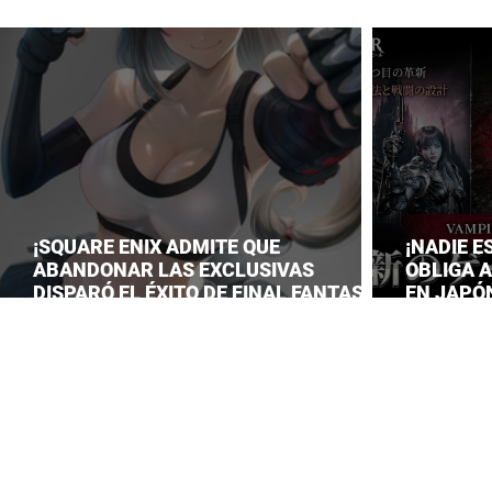
¡SQUARE ENIX ADMITE QUE
¡NADIE E
ABANDONAR LAS EXCLUSIVAS
OBLIGA 
DISPARÓ EL ÉXITO DE FINAL FANTASY
EN JAPÓN
VII REMAKE!
LANZAM