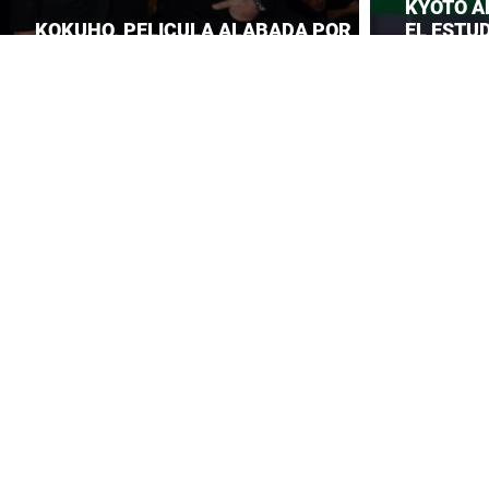
KYOTO A
KOKUHO, PELICULA ALABADA POR
EL ESTUD
TOM CRUISE
ROBA LA