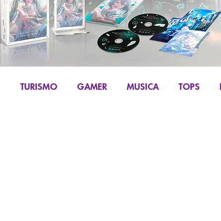
S
TURISMO
GAMER
MUSICA
TOPS
IKU
MANGA Y COMIC