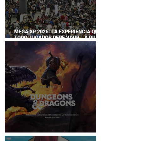
MEGA XP 2026: LA EXPERIENCIA QUE
TODO JUGADOR DEBE VIVIR… Y QUE
AHORA PUEDES DISFRUTAR A TU
RITMO
DUNGEONS & DRAGONS ¿TE ATREVES?