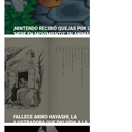
¡NINTENDO RECIBIÓ QUEJAS POR UN
"NEPE EN MOVIMIENTO" EN ANIMAL
CROSSING… Y HASTA TUVO QUE
PREPARAR UNA RESPUESTA OFICIAL!
FALLECE AKIKO HAYASHI, LA
ILUSTRADORA QUE DIO VIDA A LA
NOVELA ORIGINAL DE KIKI'S DELIVERY