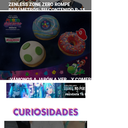
ZENLESS ZONE ZERO ROMPE
PARÁMETROS: SU CONTENIDO R-18
SUPERA A CASI TODO EL GACHA
¡VÁMONOS A JAPÓN A VER… Y COMERNOS
LA PELÍCULA DE MARIO GALAXY!
CURIOSIDADES