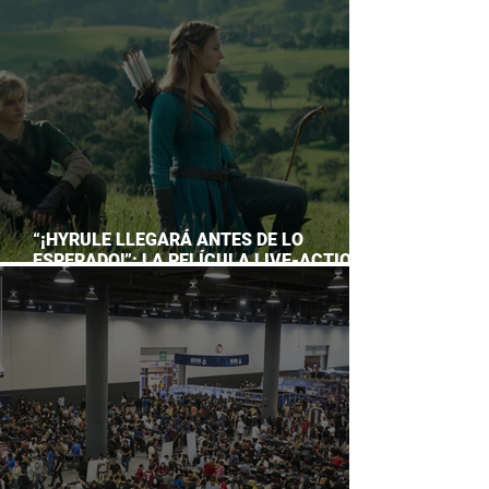
ACUARIO INBURSA
“¡HYRULE LLEGARÁ ANTES DE LO
ESPERADO!”: LA PELÍCULA LIVE-ACTION
DE THE LEGEND OF ZELDA ADELANTA SU
ESTRENO