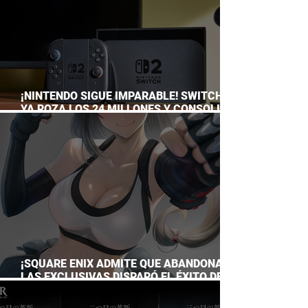
¡NINTENDO SIGUE IMPARABLE! SWITCH 2
YA ROZA LOS 24 MILLONES Y CONSOLIDA
EL DOMINIO DE LA GRAN N
¡SQUARE ENIX ADMITE QUE ABANDONAR
LAS EXCLUSIVAS DISPARÓ EL ÉXITO DE
FINAL FANTASY VII REMAKE!