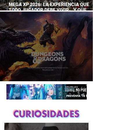
MEGA XP 2026: LA EXPERIENCIA QUE
TODO JUGADOR DEBE VIVIR… Y QUE
AHORA PUEDES DISFRUTAR A TU RITMO
DUNGEONS & DRAGONS ¿TE ATREVES?
CURIOSIDADES