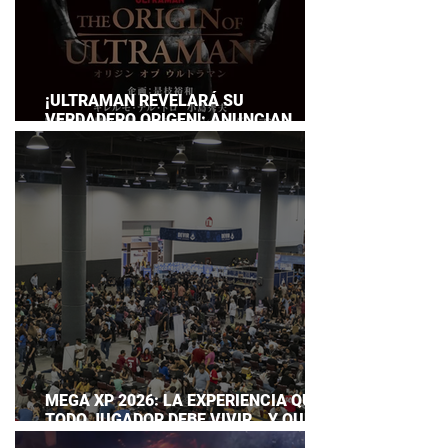
¡ULTRAMAN REVELARÁ SU
VERDADERO ORIGEN!: ANUNCIAN
DOCUMENTAL POR EL 60
ANIVERSARIO DE LA FRANQUICIA
MEGA XP 2026: LA EXPERIENCIA QUE
TODO JUGADOR DEBE VIVIR… Y QUE
AHORA PUEDES DISFRUTAR A TU