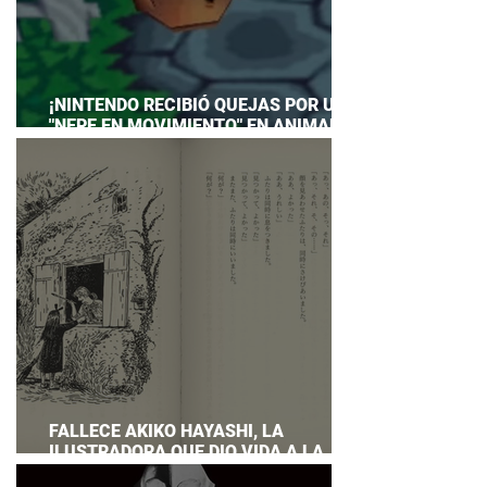
¡NINTENDO RECIBIÓ QUEJAS POR UN
"NEPE EN MOVIMIENTO" EN ANIMAL
CROSSING… Y HASTA TUVO QUE
PREPARAR UNA RESPUESTA OFICIAL!
FALLECE AKIKO HAYASHI, LA
ILUSTRADORA QUE DIO VIDA A LA
NOVELA ORIGINAL DE KIKI'S DELIVERY