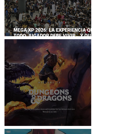
MEGA XP 2026: LA EXPERIENCIA QUE
TODO JUGADOR DEBE VIVIR… Y QUE
AHORA PUEDES DISFRUTAR A TU
RITMO
DUNGEONS & DRAGONS ¿TE ATREVES?