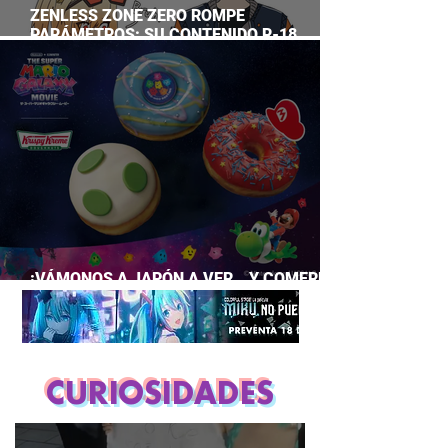
ZENLESS ZONE ZERO ROMPE
PARÁMETROS: SU CONTENIDO R-18
SUPERA A CASI TODO EL GACHA
¡VÁMONOS A JAPÓN A VER… Y COMERNOS
LA PELÍCULA DE MARIO GALAXY!
CURIOSIDADES