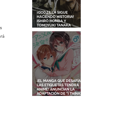
¡GODZILLA SIGUE
HACIENDO HISTORIA!
ISHIRŌ HONDA Y
TOMOYUKI TANAKA
s 
ENTRARÁN AL SALÓN DE
LA FAMA DE LOS EFECTOS
rá 
VISUALES
¡EL MANGA QUE DESAFÍA
LAS ETIQUETAS TENDRÁ
ANIME! ANUNCIAN LA
ADAPTACIÓN DE “I THINK I
TURNED MY CHILDHOOD
FRIEND INTO A GIRL”