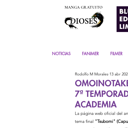
MANGA GRATUITO
NOTICIAS
FANIMER
FILMER
Rodolfo M Morales
13 abr 202
EVENTOS
COSPLAY
FIG
OMOINOTAKE 
7ª TEMPORAD
MANGA Y COMIC
ACADEMIA
La página web oficial del 
tema final 
"Tsubomi" (Capull