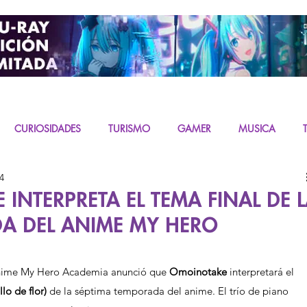
CURIOSIDADES
TURISMO
GAMER
MUSICA
4
URAS
K-CONTENT
LIVE ACTION
MIKU
INTERPRETA EL TEMA FINAL DE 
A DEL ANIME MY HERO
anime My Hero Academia anunció que 
Omoinotake 
interpretará el 
o de flor)
 de la séptima temporada del anime. El trío de piano 