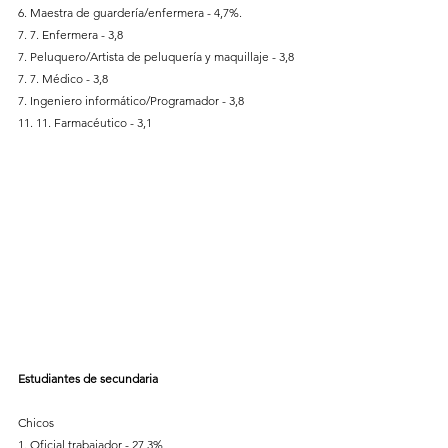
6. Maestra de guardería/enfermera - 4,7%.
7. 7. Enfermera - 3,8
7. Peluquero/Artista de peluquería y maquillaje - 3,8
7. 7. Médico - 3,8
7. Ingeniero informático/Programador - 3,8
11. 11. Farmacéutico - 3,1
Estudiantes de secundaria
Chicos
1. Oficial trabajador - 27,3%