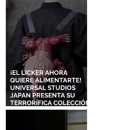
¡YOASOBI Y ADO
UN CONCIERT
CONQUISTAN
PURO ESTILO
LOLLAPALOOZA!
UNRAVEL: ASÍ 
FROM LING T
SIGURE
¡EL LICKER AHORA
QUIERE ALIMENTARTE!
UNIVERSAL STUDIOS
JAPAN PRESENTA SU
TERRORÍFICA COLECCIÓN
DE RESIDENT EVIL