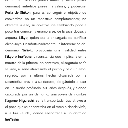
demonio], anhelaba poseer la valiosa, y poderosa, 
Perla de Shikon
, para así conseguir el objetivo de 
convertirse en un monstruo completamente; no 
obstante a ello, su objetivo iría cambiando poco a 
poco tras conocer, y enamorarse, de la sacerdotisa, y 
arquera, 
Kikyo
, quien era la encargada de purificar 
dicha Joya. Desafortunadamente, la intervención del 
demonio 
Naraku
, provocaría una rivalidad entre 
Kikyo
 e 
InuYasha
, circunstancia que implicaría en la 
muerte de la primera; en contraste, el segundo sería 
sellado, al serle atravesado el pecho y bajo un árbol 
sagrado, por la última flecha disparada por la 
sacerdotisa previo a su deceso, obligándolo a caer 
en un sueño profundo. 500 años después, y siendo 
capturada por un demonio, una joven de nombre 
Kagome Higurashi
, sería transportada, tras atravesar 
el pozo que se encontraba en el templo donde vivía, 
a la Era Feudal, donde encontraría a un dormido 
InuYasha
.