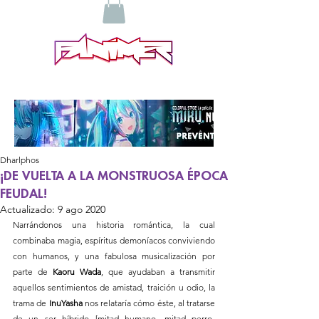
Dharlphos
¡DE VUELTA A LA MONSTRUOSA ÉPOCA
FEUDAL!
Actualizado:
9 ago 2020
Narrándonos una historia romántica, la cual 
combinaba magia, espíritus demoníacos conviviendo 
con humanos, y una fabulosa musicalización por 
parte de 
Kaoru Wada
, que ayudaban a transmitir 
aquellos sentimientos de amistad, traición u odio, la 
trama de 
InuYasha
 nos relataría cómo éste, al tratarse 
de un ser híbrido [mitad humano, mitad perro-