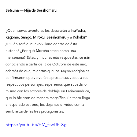
Setsuna — Hija de Sesshomaru
¿Que nuevas aventuras les depararán a 
InuYasha
, 
Kagome
, 
Sango
, 
Miroku
, 
Sesshomaru
 y a 
Kohaku
? 
¿Quién será el nuevo villano dentro de ésta 
historia? ¿Por qué 
Moroha
 crece como una 
mercenaria? Éstas, y muchas más respuestas, se irán 
conociendo a partir del 3 de Octubre de éste año, 
además de que, mientras que los 
seiyuus
 originales 
confirmaron que volverán a prestar sus voces a sus 
respectivos personajes, esperemos que suceda lo 
mismo con los actores de doblaje en Latinoamérica, 
que lo hicieron de manera magnífica. En tanto llega 
el esperado estreno, les dejamos el video con la 
semblanza de las tres protagonistas.
https://youtu.be/HM_fkwDB-Xg