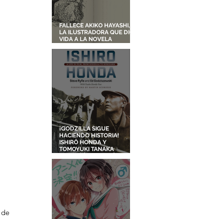
FALLECE AKIKO HAYASHI,
LA ILUSTRADORA QUE DIO
VIDA A LA NOVELA
ORIGINAL DE KIKI'S
DELIVERY SERVICE
¡GODZILLA SIGUE
HACIENDO HISTORIA!
ISHIRŌ HONDA Y
TOMOYUKI TANAKA
ENTRARÁN AL SALÓN DE
LA FAMA DE LOS EFECTOS
VISUALES
de 