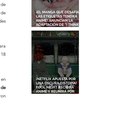
de 
de 
¡EL MANGA QUE DESAFÍA
LAS ETIQUETAS TENDRÁ
es 
ANIME! ANUNCIAN LA
ADAPTACIÓN DE “I THINK I
TURNED MY CHILDHOOD
FRIEND INTO A GIRL”
ra 
18 
en 
¡NETFLIX APUESTA POR
UNA OSCURA DISTOPÍA!
de 
FOOL NIGHT RECIBIRÁ
ANIME Y REUNIRÁ POR
on 
PRIMERA VEZ A DOS
ESTUDIOS LEGENDARIOS