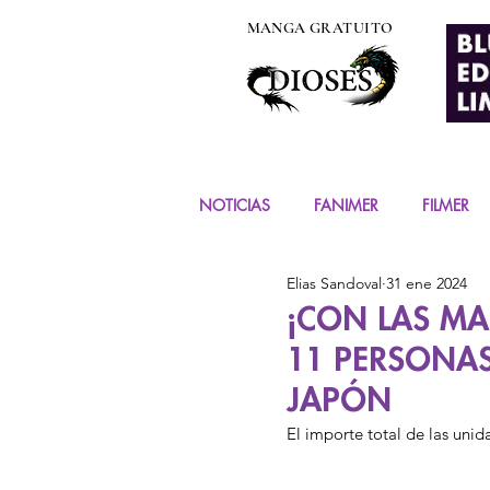
MANGA GRATUITO
NOTICIAS
FANIMER
FILMER
Elias Sandoval
31 ene 2024
EVENTOS
COSPLAY
FIG
¡CON LAS MA
11 PERSONA
MANGA Y COMIC
JAPÓN
El importe total de las uni