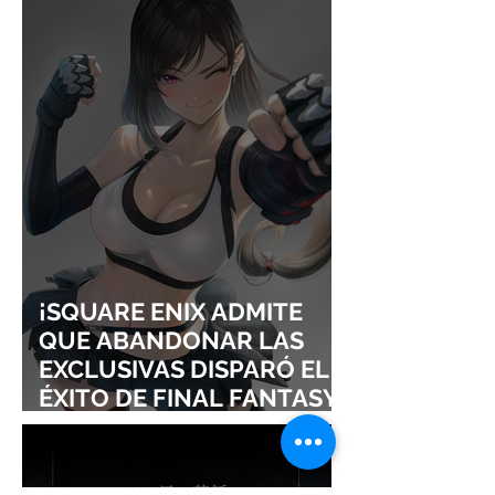
¡YOASOBI Y ADO
UN CONCIERT
CONQUISTAN
PURO ESTILO
LOLLAPALOOZA!
UNRAVEL: ASÍ 
FROM LING T
SIGURE
¡SQUARE ENIX ADMITE
QUE ABANDONAR LAS
EXCLUSIVAS DISPARÓ EL
ÉXITO DE FINAL FANTASY
VII REMAKE!