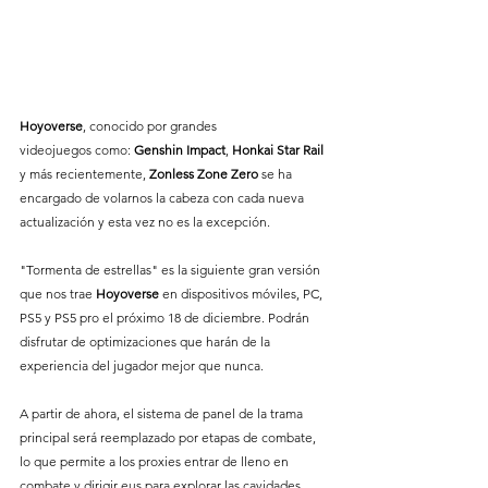
Hoyoverse
, conocido por grandes 
videojuegos como: 
Genshin
Impact
, 
Honkai
Star
Rail
y más recientemente, 
Zonless
Zone
Zero
 se ha 
encargado de volarnos la cabeza con cada nueva 
actualización y esta vez no es la excepción. 
"Tormenta de estrellas" es la siguiente gran versión 
que nos trae 
Hoyoverse
 en dispositivos móviles, PC, 
PS5 y PS5 pro el próximo 18 de diciembre. Podrán 
disfrutar de optimizaciones que harán de la 
experiencia del jugador mejor que nunca. 
A partir de ahora, el sistema de panel de la trama 
principal será reemplazado por etapas de combate, 
lo que permite a los proxies entrar de lleno en 
combate y dirigir eus para explorar las cavidades. 