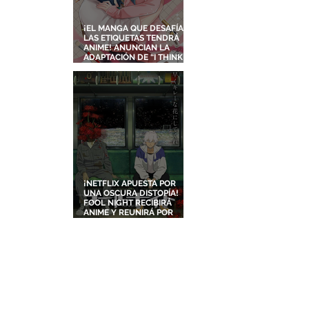
¡EL MANGA QUE DESAFÍA
LAS ETIQUETAS TENDRÁ
ANIME! ANUNCIAN LA
ADAPTACIÓN DE “I THINK I
TURNED MY CHILDHOOD
FRIEND INTO A GIRL”
¡NETFLIX APUESTA POR
UNA OSCURA DISTOPÍA!
FOOL NIGHT RECIBIRÁ
ANIME Y REUNIRÁ POR
PRIMERA VEZ A DOS
ESTUDIOS LEGENDARIOS