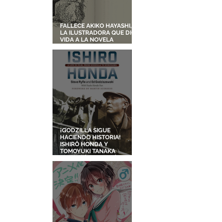
FALLECE AKIKO HAYASHI,
LA ILUSTRADORA QUE DIO
VIDA A LA NOVELA
ORIGINAL DE KIKI'S
DELIVERY SERVICE
¡GODZILLA SIGUE
HACIENDO HISTORIA!
ISHIRŌ HONDA Y
TOMOYUKI TANAKA
ENTRARÁN AL SALÓN DE
LA FAMA DE LOS EFECTOS
VISUALES