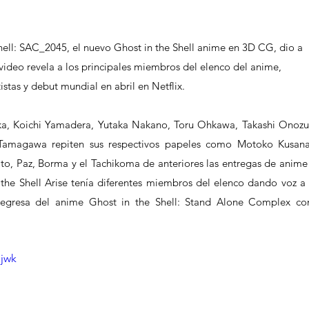
hell: SAC_2045, el nuevo Ghost in the Shell anime en 3D CG, dio a 
 video revela a los principales miembros del elenco del anime, 
stas y debut mundial en abril en Netflix.
ka, Koichi Yamadera, Yutaka Nakano, Toru Ohkawa, Takashi Onozuk
Tamagawa repiten sus respectivos papeles como Motoko Kusanag
ito, Paz, Borma y el Tachikoma de anteriores las entregas de anime 
n the Shell Arise tenía diferentes miembros del elenco dando voz a l
regresa del anime Ghost in the Shell: Stand Alone Complex co
Gjwk