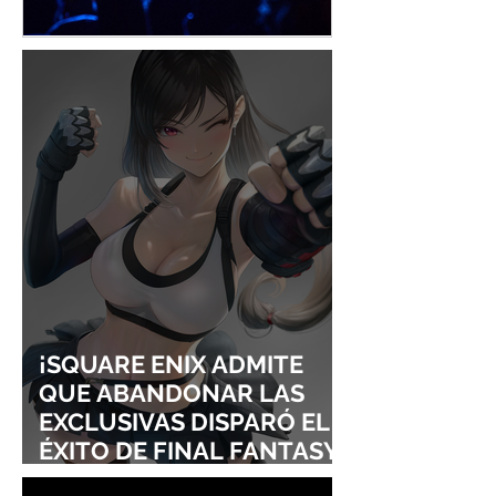
¡YOASOBI Y ADO
UN CONCIERT
CONQUISTAN
PURO ESTILO
LOLLAPALOOZA!
UNRAVEL: ASÍ 
FROM LING T
SIGURE
¡SQUARE ENIX ADMITE
QUE ABANDONAR LAS
EXCLUSIVAS DISPARÓ EL
ÉXITO DE FINAL FANTASY
VII REMAKE!